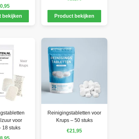
0,95
 bekijken
Product bekijken
gstabletten
Reinigingstabletten voor
lzuur voor
Krups – 50 stuks
 18 stuks
€
21,95
8,95