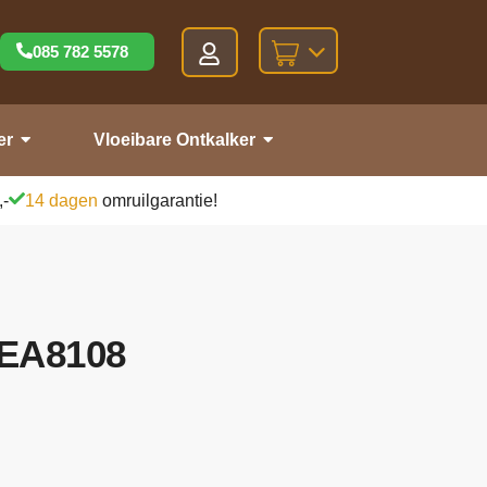
085 782 5578
er
Vloeibare Ontkalker
,-
14 dagen
omruilgarantie!
 EA8108