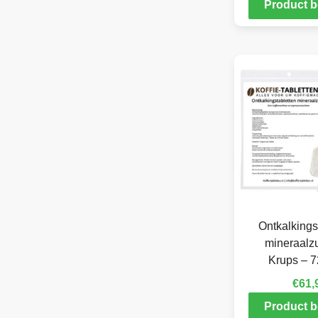
Product b
Ontkalkings
mineraalzu
Krups – 7
€
61,
Product b