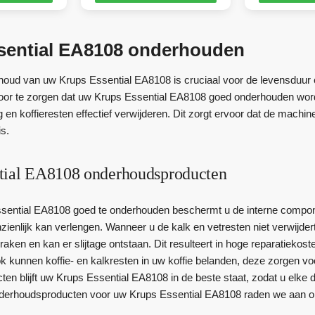
sential EA8108 onderhouden
oud van uw Krups Essential EA8108 is cruciaal voor de levensduur en
or te zorgen dat uw Krups Essential EA8108 goed onderhouden wordt
 en koffieresten effectief verwijderen. Dit zorgt ervoor dat de machin
is.
tial EA8108 onderhoudsproducten
sential EA8108 goed te onderhouden beschermt u de interne compone
ienlijk kan verlengen. Wanneer u de kalk en vetresten niet verwijdert
 raken en kan er slijtage ontstaan. Dit resulteert in hoge reparatiekos
k kunnen koffie- en kalkresten in uw koffie belanden, deze zorgen voo
n blijft uw Krups Essential EA8108 in de beste staat, zodat u elke d
derhoudsproducten voor uw Krups Essential EA8108 raden we aan om 