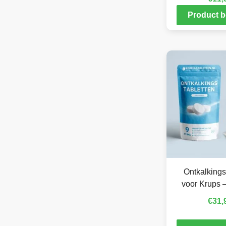
Product b
Ontkalkings
voor Krups –
€
31,