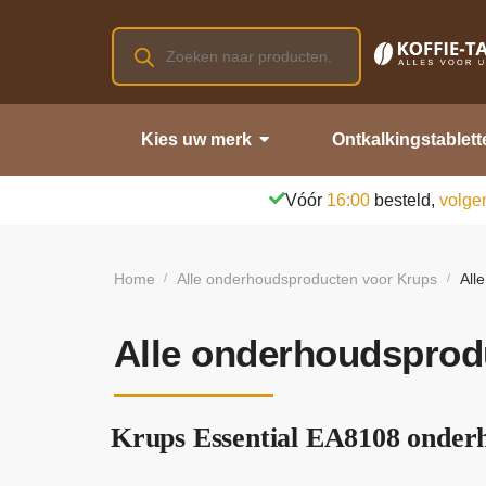
Kies uw merk
Ontkalkingstablett
Vóór
16:00
besteld,
volge
Home
Alle onderhoudsproducten voor Krups
All
/
/
Alle onderhoudsprod
Krups Essential EA8108 onderh