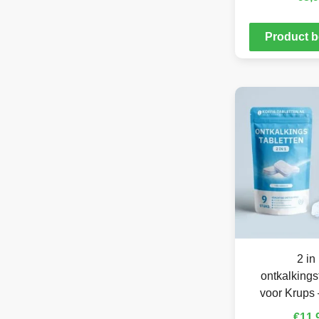
Product b
2 in
ontkalkings
voor Krups 
€
11,