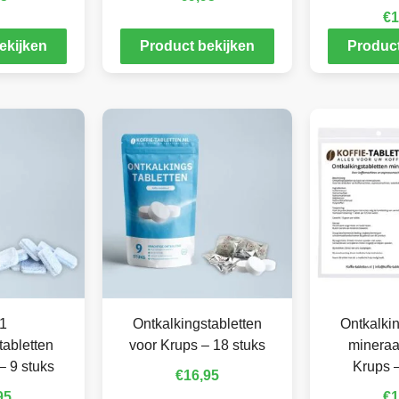
€
1
ekijken
Product bekijken
Product
 1
Ontkalkingstabletten
Ontkalkin
tabletten
voor Krups – 18 stuks
mineraa
– 9 stuks
Krups –
€
16,95
95
€
1