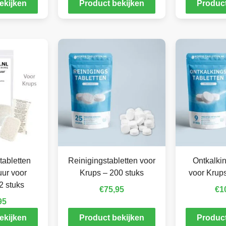
ekijken
Product bekijken
Product
tabletten
Reinigingstabletten voor
Ontkalkin
ur voor
Krups – 200 stuks
voor Krups
2 stuks
€
75,95
€
1
95
ekijken
Product bekijken
Product