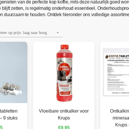
genieten van de perfecte kop koffie, mits deze natuurlijk goed w
ffie blijft zetten, is regelmatig onderhoud essentieel. Onderhoudsp
en duurzaam te houden. Ontdek hieronder ons volledige assortime
tabletten
Vloeibare ontkalker voor
Ontkalkin
– 9 stuks
Krups
mineraa
Krups 
95
€
9,95