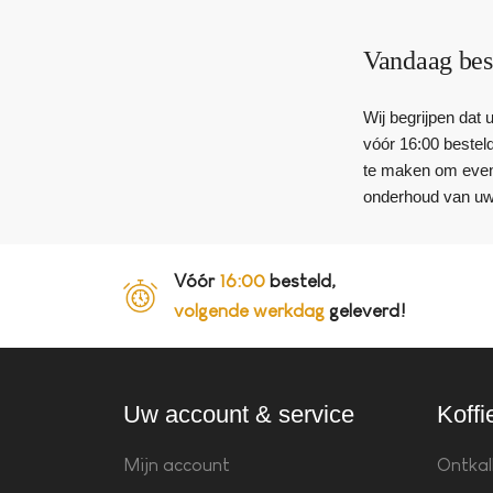
Vandaag bes
Wij begrijpen dat
vóór 16:00 besteld
te maken om event
onderhoud van uw
Vóór
16:00
besteld,
volgende werkdag
geleverd!
Uw account & service
Koffi
Mijn account
Ontkal