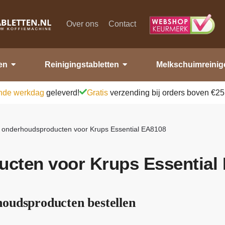
Over ons
Contact
en
Reinigingstabletten
Melkschuimreinig
nde werkdag
geleverd!
Gratis
verzending bij orders boven €25
e onderhoudsproducten voor Krups Essential EA8108
ucten voor Krups Essential
oudsproducten bestellen