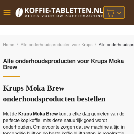
Vóór
Gratis
14 dagen
verzending
omruilgarantie!
16:00
Home
Alle onderhoudsproducten voor Krups
Alle onderhoudsp
/
/
bij orders
besteld,
volgende
boven
werkdag
€25,-
geleverd!
Alle onderhoudsproducten voor Krups Moka
Brew
Krups Moka Brew
onderhoudsproducten bestellen
Met de
Krups Moka Brew
kunt u elke dag genieten van de
perfecte kop koffie, mits deze natuurlijk goed wordt
onderhouden. Om ervoor te zorgen dat uw machine altijd in
topconditie blijft en de beste koffie blijft zetten, is regelmatig