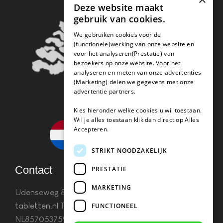
Deze website maakt
gebruik van cookies.
We gebruiken cookies voor de
(functionele)werking van onze website en
voor het analyseren(Prestatie) van
bezoekers op onze website. Voor het
analyseren en meten van onze advertenties
(Marketing) delen we gegevens met onze
advertentie partners.
Kies hieronder welke cookies u wil toestaan.
Wil je alles toestaan klik dan direct op Alles
Accepteren.
STRIKT NOODZAKELIJK
Contact
PRESTATIE
MARKETING
Udenseweg 8B 5405 PA Uden
info(@)koffie-
tabletten.nl
Tel. 085 782 5578KvK 67529623 Btw:
FUNCTIONEEL
NL857053759B01