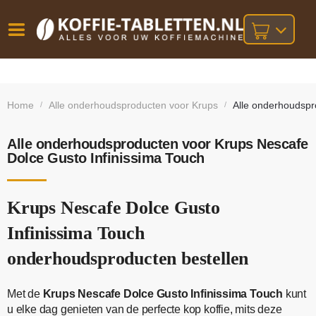
Vóór
Gratis
14 dagen
verzending
omruilgarantie!
16:00
Home
Alle onderhoudsproducten voor Krups
Alle onderhoudspr
/
/
bij orders
besteld,
volgende
boven
werkdag
€25,-
geleverd!
Alle onderhoudsproducten voor Krups Nescafe
Dolce Gusto Infinissima Touch
Krups Nescafe Dolce Gusto
Infinissima Touch
onderhoudsproducten bestellen
Met de
Krups Nescafe Dolce Gusto Infinissima Touch
kunt
u elke dag genieten van de perfecte kop koffie, mits deze