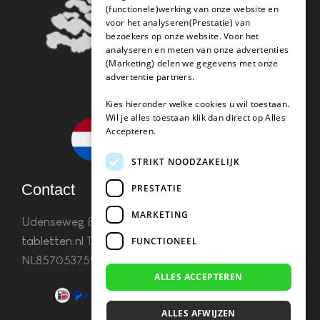
(functionele)werking van onze website en
voor het analyseren(Prestatie) van
bezoekers op onze website. Voor het
analyseren en meten van onze advertenties
(Marketing) delen we gegevens met onze
advertentie partners.
Kies hieronder welke cookies u wil toestaan.
Wil je alles toestaan klik dan direct op Alles
Accepteren.
STRIKT NOODZAKELIJK
Contact
PRESTATIE
MARKETING
Udenseweg 8B 5405 PA Uden
info(@)koffie-
tabletten.nl
Tel. 085 782 5578KvK 67529623 Btw:
FUNCTIONEEL
NL857053759B01
ALLES ACCEPTEREN
ALLES AFWIJZEN