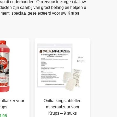
d wordt onderhouden. Om ervoor te zorgen dat uw
roducten zijn daarbij van groot belang en helpen u
iment, speciaal geselecteerd voor uw
Krups
ntkalker voor
Ontkalkingstabletten
rups
mineraalzuur voor
Krups – 9 stuks
9,95