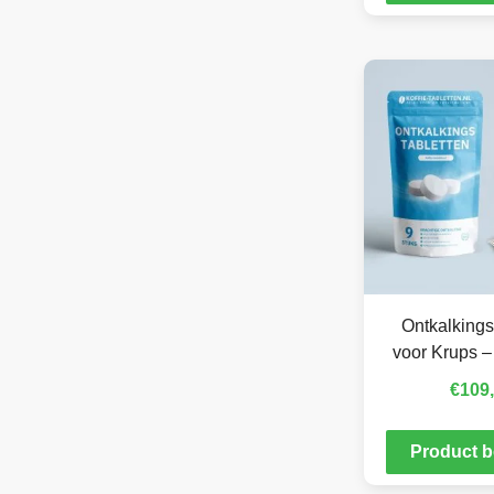
Ontkalkings
voor Krups –
€
109
Product b