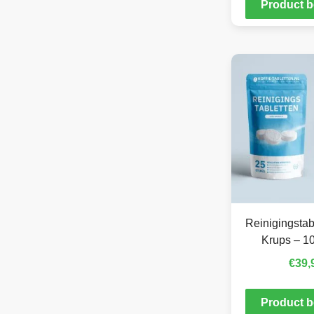
Product b
Reinigingstab
Krups – 10
€
39,
Product b