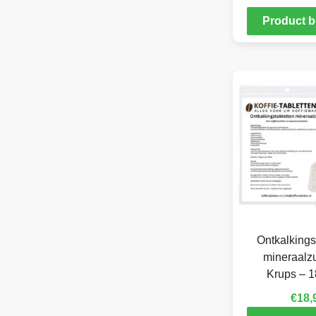
Product b
Ontkalkings
mineraalzu
Krups – 1
€
18,