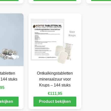
tabletten
Ontkalkingstabletten
 144 stuks
mineraalzuur voor
Krups – 144 stuks
,95
€
111,95
ekijken
Product bekijken