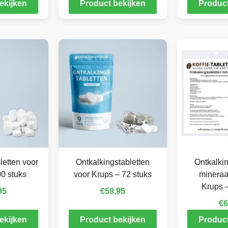
ekijken
Product bekijken
Product
letten voor
Ontkalkingstabletten
Ontkalkin
0 stuks
voor Krups – 72 stuks
mineraa
Krups –
95
€
59,95
€
6
ekijken
Product bekijken
Product