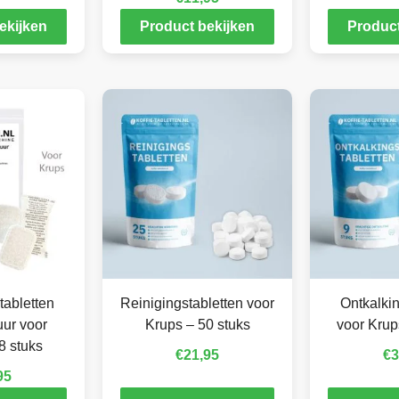
ekijken
Product bekijken
Product
tabletten
Reinigingstabletten voor
Ontkalkin
ur voor
Krups – 50 stuks
voor Krup
8 stuks
€
21,95
€
3
95