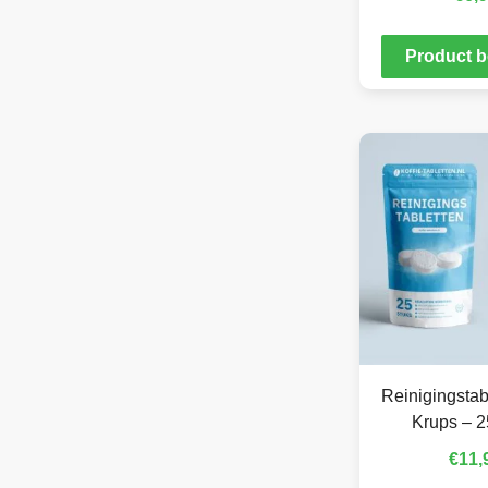
Product b
Reinigingstab
Krups – 2
€
11,