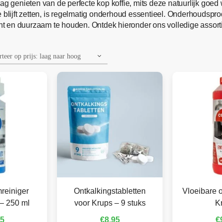
ag genieten van de perfecte kop koffie, mits deze natuurlijk goe
ffie blijft zetten, is regelmatig onderhoud essentieel. Onderhoudsp
t en duurzaam te houden. Ontdek hieronder ons volledige assort
reiniger
Ontkalkingstabletten
Vloeibare o
– 250 ml
voor Krups – 9 stuks
K
95
€
8,95
€