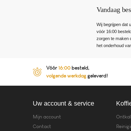
Vandaag bes
Wij begrijpen dat
vóór 16:00 besteld
zorgen te maken o
het onderhoud va
Vóór
16:00
besteld,
volgende werkdag
geleverd!
Uw account & service
Koffi
Mijn account
Ontkal
Contact
Reinig