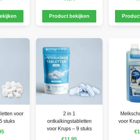
ekijken
Product bekijken
Product
letten voor
2 in 1
Melkschu
5 stuks
ontkalkingstabletten
voor Krup
voor Krups – 9 stuks
95
€
1
€
11,95