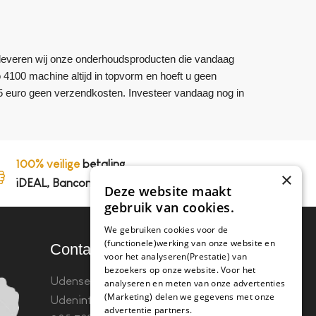
om leveren wij onze onderhoudsproducten die vandaag
o 4100 machine altijd in topvorm en hoeft u geen
5 euro geen verzendkosten. Investeer vandaag nog in
100% veilige
betaling,
×
iDEAL, Bancontact en op rekening
Deze website maakt
gebruik van cookies.
We gebruiken cookies voor de
(functionele)werking van onze website en
Contact
voor het analyseren(Prestatie) van
bezoekers op onze website. Voor het
Udenseweg 8B 5405 PA
analyseren en meten van onze advertenties
(Marketing) delen we gegevens met onze
Uden
info(@)koffie-tabletten.nl
Tel.
advertentie partners.