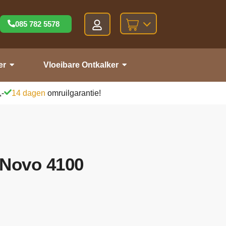
085 782 5578
er
Vloeibare Ontkalker
,-
14 dagen
omruilgarantie!
 Novo 4100