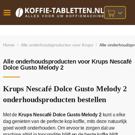
Vóór
Gratis
14 dagen
verzending
omruilgarantie!
16:00
Home
Alle onderhoudsproducten voor Krups
Alle onderhoudspr
/
/
bij orders
besteld,
volgende
boven
werkdag
€25,-
geleverd!
Alle onderhoudsproducten voor Krups Nescafé
Dolce Gusto Melody 2
Krups Nescafé Dolce Gusto Melody 2
onderhoudsproducten bestellen
Met de
Krups Nescafé Dolce Gusto Melody 2
kunt u elke
dag genieten van de perfecte kop koffie, mits deze natuurlijk
goed wordt onderhouden. Om ervoor te zorgen dat uw
machine altijd in topconditie blijft en de beste koffie blijft