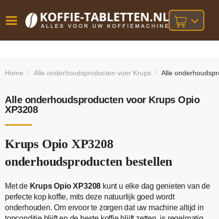
Vóór
Gratis
14 dagen
verzending
omruilgarantie!
16:00
Home
Alle onderhoudsproducten voor Krups
Alle onderhoudsp
/
/
bij orders
besteld,
volgende
boven
werkdag
€25,-
geleverd!
Alle onderhoudsproducten voor Krups Opio
XP3208
Krups Opio XP3208
onderhoudsproducten bestellen
Met de
Krups Opio XP3208
kunt u elke dag genieten van de
perfecte kop koffie, mits deze natuurlijk goed wordt
onderhouden. Om ervoor te zorgen dat uw machine altijd in
topconditie blijft en de beste koffie blijft zetten, is regelmatig