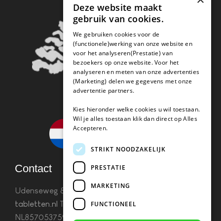
Deze website maakt
gebruik van cookies.
We gebruiken cookies voor de
(functionele)werking van onze website en
voor het analyseren(Prestatie) van
bezoekers op onze website. Voor het
analyseren en meten van onze advertenties
(Marketing) delen we gegevens met onze
advertentie partners.
Kies hieronder welke cookies u wil toestaan.
Wil je alles toestaan klik dan direct op Alles
Accepteren.
STRIKT NOODZAKELIJK
Contact
PRESTATIE
MARKETING
Udenseweg 8B 5405 PA Uden
info(@)koffie-
tabletten.nl
Tel. 085 782 5578KvK 67529623 Btw:
FUNCTIONEEL
NL857053759B01