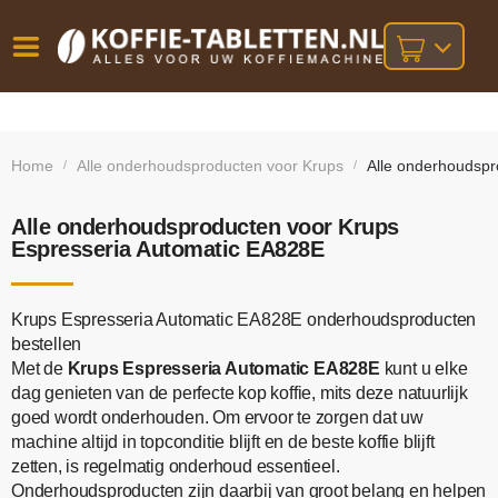
Vóór
Gratis
14 dagen
verzending
omruilgarantie!
16:00
Home
Alle onderhoudsproducten voor Krups
Alle onderhoudspr
/
/
bij orders
besteld,
volgende
boven
werkdag
€25,-
geleverd!
Alle onderhoudsproducten voor Krups
Espresseria Automatic EA828E
Krups Espresseria Automatic EA828E onderhoudsproducten
bestellen
Met de
Krups Espresseria Automatic EA828E
kunt u elke
dag genieten van de perfecte kop koffie, mits deze natuurlijk
goed wordt onderhouden. Om ervoor te zorgen dat uw
machine altijd in topconditie blijft en de beste koffie blijft
zetten, is regelmatig onderhoud essentieel.
Onderhoudsproducten zijn daarbij van groot belang en helpen