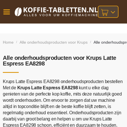
Vóór
Gratis
14 dagen
verzending
omruilgarantie!
16:00
Home
Alle onderhoudsproducten voor Krups
Alle onderhoudspr
/
/
bij orders
besteld,
volgende
boven
werkdag
€25,-
geleverd!
Alle onderhoudsproducten voor Krups Latte
Espress EA8298
Krups Latte Espress EA8298 onderhoudsproducten bestellen
Met de
Krups Latte Espress EA8298
kunt u elke dag
genieten van de perfecte kop koffie, mits deze natuurlijk goed
wordt onderhouden. Om ervoor te zorgen dat uw machine
altijd in topconditie blijft en de beste koffie blijft zetten, is
regelmatig onderhoud essentieel. Onderhoudsproducten zijn
daarbij van groot belang en helpen u om uw Krups Latte
Espress EA8298 schoon, efficiënt en duurzaam te houden.