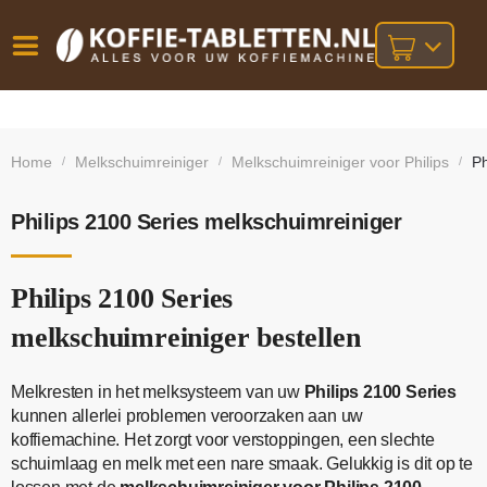
Vóór
Gratis
14 dagen
verzending
omruilgarantie!
16:00
Home
Melkschuimreiniger
Melkschuimreiniger voor Philips
Ph
/
/
/
bij orders
besteld,
volgende
boven
werkdag
€25,-
geleverd!
Philips 2100 Series melkschuimreiniger
Philips 2100 Series
melkschuimreiniger bestellen
Melkresten in het melksysteem van uw
Philips 2100 Series
kunnen allerlei problemen veroorzaken aan uw
koffiemachine. Het zorgt voor verstoppingen, een slechte
schuimlaag en melk met een nare smaak. Gelukkig is dit op te