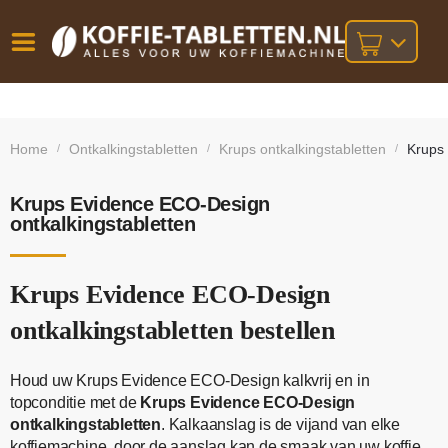
Vóór
Gratis
14 dagen
verzending
omruilgarantie!
16:00
Home
Ontkalkingstabletten
Krups ontkalkingstabletten
Krups 
/
/
/
bij orders
besteld,
volgende
boven
werkdag
€25,-
geleverd!
Krups Evidence ECO-Design
ontkalkingstabletten
Krups Evidence ECO-Design
ontkalkingstabletten bestellen
Houd uw Krups Evidence ECO-Design kalkvrij en in
topconditie met de
Krups Evidence ECO-Design
ontkalkingstabletten
. Kalkaanslag is de vijand van elke
koffiemachine, door de aanslag kan de smaak van uw koffie