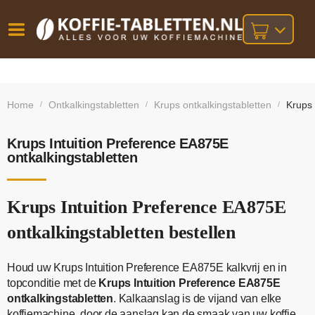
Vóór
Gratis
14 dagen
verzending
omruilgarantie!
16:00
Home
Ontkalkingstabletten
Krups ontkalkingstabletten
Krups 
/
/
/
bij orders
besteld,
volgende
boven
werkdag
€25,-
geleverd!
Krups Intuition Preference EA875E
ontkalkingstabletten
Krups Intuition Preference EA875E
ontkalkingstabletten bestellen
Houd uw Krups Intuition Preference EA875E kalkvrij en in
topconditie met de
Krups Intuition Preference EA875E
ontkalkingstabletten
. Kalkaanslag is de vijand van elke
koffiemachine, door de aanslag kan de smaak van uw koffie