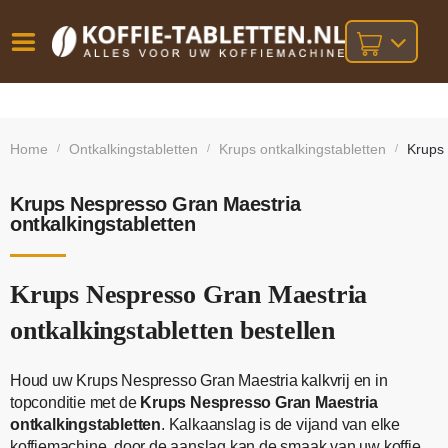
Vóór
Gratis
14 dagen
verzending
omruilgarantie!
16:00
Home
Ontkalkingstabletten
Krups ontkalkingstabletten
Krups 
/
/
/
bij orders
besteld,
volgende
boven
werkdag
€25,-
geleverd!
Krups Nespresso Gran Maestria
ontkalkingstabletten
Krups Nespresso Gran Maestria
ontkalkingstabletten bestellen
Houd uw Krups Nespresso Gran Maestria kalkvrij en in
topconditie met de
Krups Nespresso Gran Maestria
ontkalkingstabletten
. Kalkaanslag is de vijand van elke
koffiemachine, door de aanslag kan de smaak van uw koffie