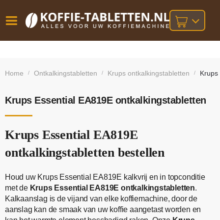
Vóór
Gratis
14 dagen
verzending
omruilgarantie!
16:00
Home
Ontkalkingstabletten
Krups ontkalkingstabletten
Krups 
/
/
/
bij orders
besteld,
volgende
boven
werkdag
€25,-
geleverd!
Krups Essential EA819E ontkalkingstabletten
Krups Essential EA819E
ontkalkingstabletten bestellen
Houd uw Krups Essential EA819E kalkvrij en in topconditie
met de
Krups Essential EA819E ontkalkingstabletten
.
Kalkaanslag is de vijand van elke koffiemachine, door de
aanslag kan de smaak van uw koffie aangetast worden en