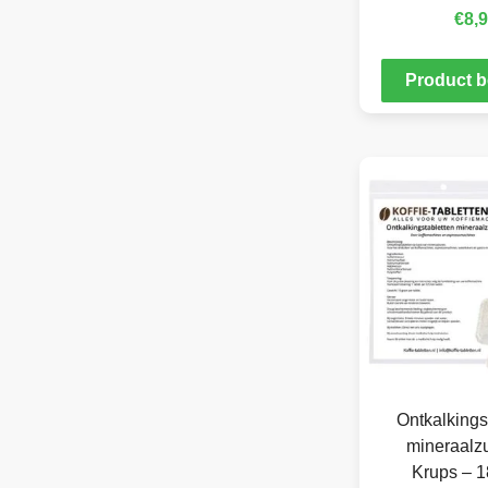
€
8,
Product b
Ontkalkings
mineraalzu
Krups – 1