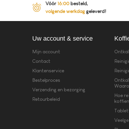
Vóór
16:00
besteld,
volgende werkdag
geleverd!
Uw account & service
Koffi
Mijn account
Ontkal
Contact
Reinig
Klantenservice
Reinig
Bestelproces
Ontkal
Waaro
Verzending en bezorging
Hoe re
Retourbeleid
koffie
Tablet
Veelge