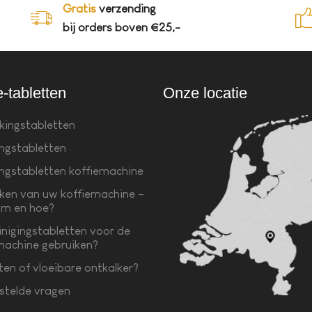
Gratis
verzending
bij orders boven €25,-
e-tabletten
Onze locatie
kingstabletten
ingstabletten
ingstabletten koffiemachine
ken van uw koffiemachine –
m en hoe?
inigingstabletten voor de
machine gebruiken?
ten of vloeibare ontkalker?
stelde vragen