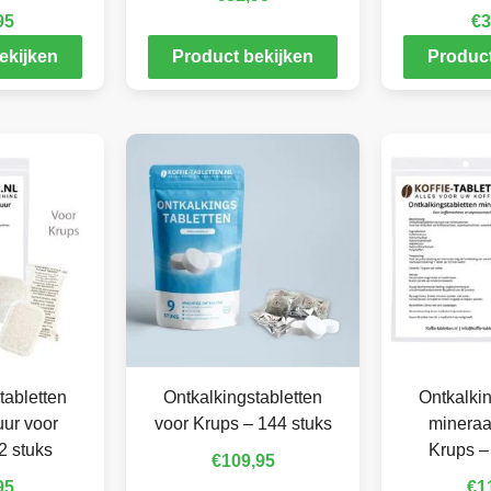
95
€
3
ekijken
Product bekijken
Product
tabletten
Ontkalkingstabletten
Ontkalkin
ur voor
voor Krups – 144 stuks
mineraa
2 stuks
Krups –
€
109,95
95
€
1