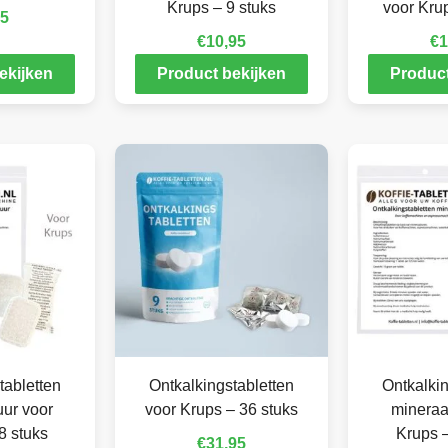
Krups – 9 stuks
voor Krup
95
€
10,95
€
1
ekijken
Product bekijken
Product
tabletten
Ontkalkingstabletten
Ontkalkin
ur voor
voor Krups – 36 stuks
mineraa
8 stuks
Krups –
€
31,95