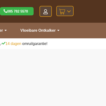
085 782 5578
er
Vloeibare Ontkalker
,-
14 dagen
omruilgarantie!