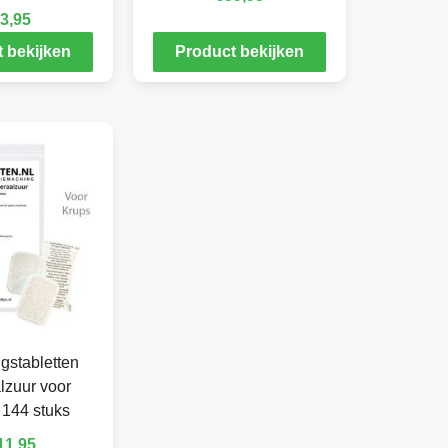
3,95
 bekijken
Product bekijken
gstabletten
lzuur voor
 144 stuks
11,95