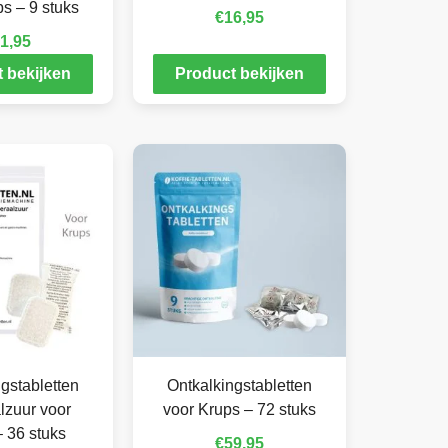
s – 9 stuks
€
16,95
1,95
 bekijken
Product bekijken
gstabletten
Ontkalkingstabletten
lzuur voor
voor Krups – 72 stuks
 36 stuks
€
59,95