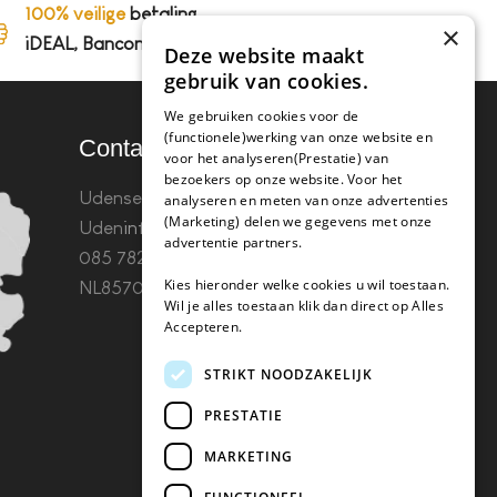
100% veilige
betaling,
×
iDEAL, Bancontact en op rekening
Deze website maakt
gebruik van cookies.
We gebruiken cookies voor de
(functionele)werking van onze website en
Contact
voor het analyseren(Prestatie) van
bezoekers op onze website. Voor het
Udenseweg 8B 5405 PA
analyseren en meten van onze advertenties
(Marketing) delen we gegevens met onze
Uden
info(@)koffie-tabletten.nl
Tel.
advertentie partners.
085 782 5578KvK 67529623 Btw:
Kies hieronder welke cookies u wil toestaan.
NL857053759B01
Wil je alles toestaan klik dan direct op Alles
Accepteren.
STRIKT NOODZAKELIJK
PRESTATIE
MARKETING