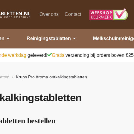
Over ons
Contact
en
Reinigingstabletten
Melkschuimreinig
nde werkdag
geleverd!
Gratis
verzending bij orders boven €25
letten
Krups Pro Aroma ontkalkingstabletten
/
alkingstabletten
bletten bestellen