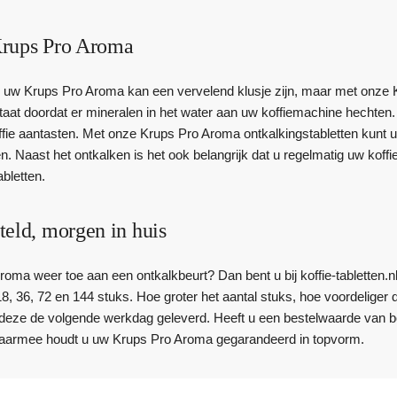
Krups Pro Aroma
 uw Krups Pro Aroma kan een vervelend klusje zijn, maar met onze K
taat doordat er mineralen in het water aan uw koffiemachine hecht
ie aantasten. Met onze Krups Pro Aroma ontkalkingstabletten kunt 
 Naast het ontkalken is het ook belangrijk dat u regelmatig uw koffi
bletten.
teld, morgen in huis
oma weer toe aan een ontkalkbeurt? Dan bent u bij koffie-tabletten.nl
 18, 36, 72 en 144 stuks. Hoe groter het aantal stuks, hoe voordeliger 
t deze de volgende werkdag geleverd. Heeft u een bestelwaarde van 
aarmee houdt u uw Krups Pro Aroma gegarandeerd in topvorm.