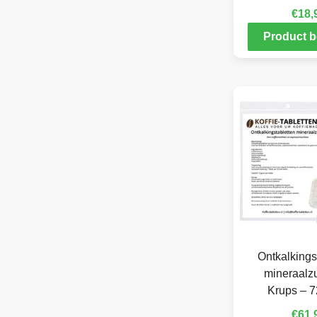
€
18,
Product b
Ontkalkings
mineraalzu
Krups – 7
€
61,