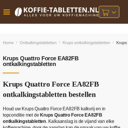
Vóór
Gratis
14 dagen
verzending
omruilgarantie!
16:00
Home
Ontkalkingstabletten
Krups ontkalkingstabletten
Krups 
/
/
/
bij orders
besteld,
volgende
boven
werkdag
€25,-
geleverd!
Krups Quattro Force EA82FB
ontkalkingstabletten
Krups Quattro Force EA82FB
ontkalkingstabletten bestellen
Houd uw Krups Quattro Force EA82FB kalkvrij en in
topconditie met de
Krups Quattro Force EA82FB
ontkalkingstabletten
. Kalkaanslag is de vijand van elke
koffiemachine, door de aanslag kan de smaak van uw koffie