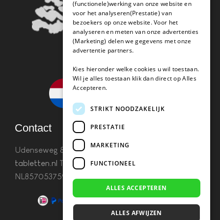
(functionele)werking van onze website en
voor het analyseren(Prestatie) van
bezoekers op onze website. Voor het
analyseren en meten van onze advertenties
(Marketing) delen we gegevens met onze
advertentie partners.
Kies hieronder welke cookies u wil toestaan.
Wil je alles toestaan klik dan direct op Alles
Accepteren.
STRIKT NOODZAKELIJK
Contact
PRESTATIE
MARKETING
Udenseweg 8B 5405 PA Uden
info(@)koffie-
tabletten.nl
Tel. 085 782 5578KvK 67529623 Btw:
FUNCTIONEEL
NL857053759B01
ALLES ACCEPTEREN
ALLES AFWIJZEN