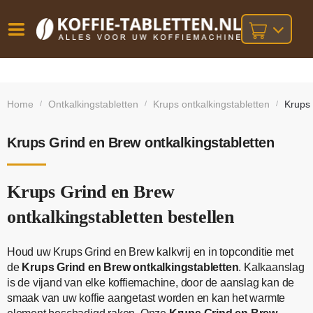
Vóór
Gratis
14 dagen
verzending
omruilgarantie!
16:00
Home
Ontkalkingstabletten
Krups ontkalkingstabletten
Krups 
/
/
/
bij orders
besteld,
volgende
boven
werkdag
€25,-
geleverd!
Krups Grind en Brew ontkalkingstabletten
Krups Grind en Brew
ontkalkingstabletten bestellen
Houd uw Krups Grind en Brew kalkvrij en in topconditie met
de
Krups Grind en Brew ontkalkingstabletten
. Kalkaanslag
is de vijand van elke koffiemachine, door de aanslag kan de
smaak van uw koffie aangetast worden en kan het warmte