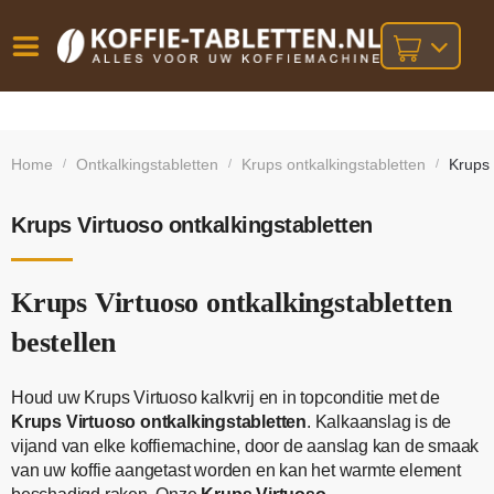
Vóór
Gratis
14 dagen
verzending
omruilgarantie!
16:00
Home
Ontkalkingstabletten
Krups ontkalkingstabletten
Krups 
/
/
/
bij orders
besteld,
volgende
boven
werkdag
€25,-
geleverd!
Krups Virtuoso ontkalkingstabletten
Krups Virtuoso ontkalkingstabletten
bestellen
Houd uw Krups Virtuoso kalkvrij en in topconditie met de
Krups Virtuoso ontkalkingstabletten
. Kalkaanslag is de
vijand van elke koffiemachine, door de aanslag kan de smaak
van uw koffie aangetast worden en kan het warmte element