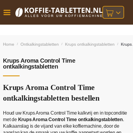
Vóór
Gratis
14 dagen
verzending
omruilgarantie!
16:00
Home
Ontkalkingstabletten
Krups ontkalkingstabletten
Krups 
/
/
/
bij orders
besteld,
volgende
boven
werkdag
€25,-
geleverd!
Krups Aroma Control Time
ontkalkingstabletten
Krups Aroma Control Time
ontkalkingstabletten bestellen
Houd uw Krups Aroma Control Time kalkvrij en in topconditie
met de
Krups Aroma Control Time ontkalkingstabletten
.
Kalkaanslag is de vijand van elke koffiemachine, door de
aanslag kan de smaak van uw koffie aangetast worden en