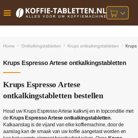
Vóór
Gratis
14 dagen
verzending
omruilgarantie!
16:00
Home
Ontkalkingstabletten
Krups ontkalkingstabletten
Krups 
/
/
/
bij orders
besteld,
volgende
boven
werkdag
€25,-
geleverd!
Krups Espresso Artese ontkalkingstabletten
Krups Espresso Artese
ontkalkingstabletten bestellen
Houd uw Krups Espresso Artese kalkvrij en in topconditie met
de
Krups Espresso Artese ontkalkingstabletten
.
Kalkaanslag is de vijand van elke koffiemachine, door de
aanslag kan de smaak van uw koffie aangetast worden en