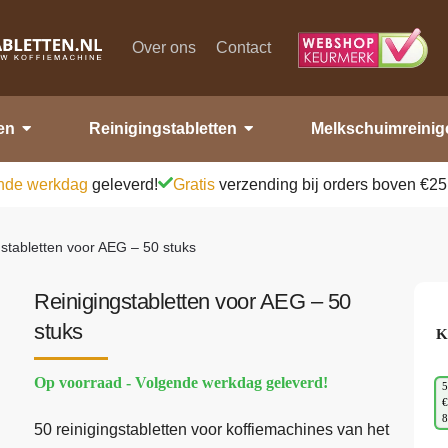
Over ons
Contact
en
Reinigingstabletten
Melkschuimreinig
nde werkdag
geleverd!
Gratis
verzending bij orders boven €25
gstabletten voor AEG – 50 stuks
Reinigingstabletten voor AEG – 50
stuks
K
Op voorraad - Volgende werkdag geleverd!
5
€
50 reinigingstabletten voor koffiemachines van het