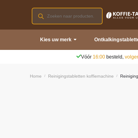
Kies uw merk
Ontkalkingstablett
Vóór
16:00
besteld,
volge
Home
Reinigingstabletten koffiemachine
Reinigin
/
/