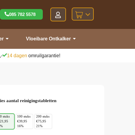
085 782 5578
er
Vloeibare Ontkalker
,-
14 dagen
omruilgarantie!
ies aantal reinigingstabletten
0 stuks
100 stuks
200 stuks
21,95
€39,95
€75,95
8%
16%
21%