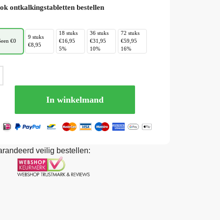
ok ontkalkingstabletten bestellen
18 stuks
36 stuks
72 stuks
9 stuks
een €0
€16,95
€31,95
€59,95
€8,95
5%
10%
16%
In winkelmand
randeerd veilig bestellen: