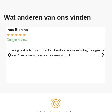
Wat anderen van ons vinden
Irma Bierens
Fri
★
★
★
★
★
★
Google review
Goog
dinsdag ontkalkingstabletten besteld en woensdag morgen al
Op 
in huis. Snelle service is een review waar!
een 
dat 
koff
bela