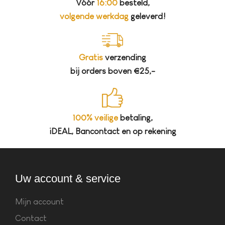
Vóór
16:00
besteld,
volgende werkdag
geleverd!
Gratis
verzending
bij orders boven €25,-
100% veilige
betaling,
iDEAL, Bancontact en op rekening
Uw account & service
Mijn account
Contact