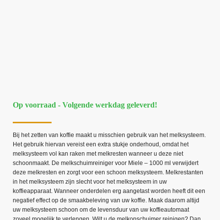
Op voorraad - Volgende werkdag geleverd!
Bij het zetten van koffie maakt u misschien gebruik van het melksysteem.
Het gebruik hiervan vereist een extra stukje onderhoud, omdat het
melksysteem vol kan raken met melkresten wanneer u deze niet
schoonmaakt. De melkschuimreiniger voor Miele – 1000 ml verwijdert
deze melkresten en zorgt voor een schoon melksysteem. Melkrestanten
in het melksysteem zijn slecht voor het melksysteem in uw
koffieapparaat. Wanneer onderdelen erg aangetast worden heeft dit een
negatief effect op de smaakbeleving van uw koffie. Maak daarom altijd
uw melksysteem schoon om de levensduur van uw koffieautomaat
zoveel mogelijk te verlengen. Wilt u de melkopschuimer reinigen? Dan