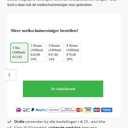
kunt u daar ook de melkschuimreiniger voor gebruiken.
Meer melkschuimreiniger bestellen?
2 flessen
4 flessen
8 flessen
1 fles
(1000ml)
(1000ml)
(1000ml)
(1000ml)
€24,90
€47,80
€79,60
€13,95
10%
14%
28%
In winkelmand
Gratis
verzenden bij alle bestellingen > € 25,- excl btw
Vòòr 16:00 besteld,
volgende werkdag
geleverd