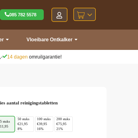
085 782 5578
er
Vloeibare Ontkalker
,-
14 dagen
omruilgarantie!
ies aantal reinigingstabletten
50 stuks
100 stuks
200 stuks
5 stuks
€21,95
€39,95
€75,95
11,95
8%
16%
21%