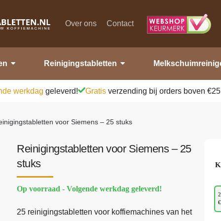
Over ons
Contact
en
Reinigingstabletten
Melkschuimreinig
nde werkdag
geleverd!
Gratis
verzending bij orders boven €25
inigingstabletten voor Siemens – 25 stuks
Reinigingstabletten voor Siemens – 25
stuks
K
Op voorraad - Volgende werkdag geleverd!
2
€
25 reinigingstabletten voor koffiemachines van het