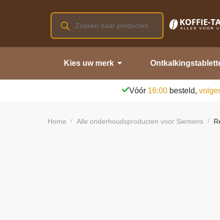
Kies uw merk
Ontkalkingstablett
Vóór
16:00
besteld,
volge
Home
Alle onderhoudsproducten voor Siemens
Re
/
/