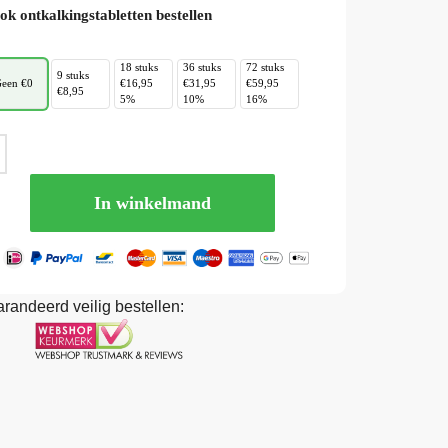
ok ontkalkingstabletten bestellen
18 stuks
36 stuks
72 stuks
9 stuks
een €0
€16,95
€31,95
€59,95
€8,95
5%
10%
16%
In winkelmand
randeerd veilig bestellen: