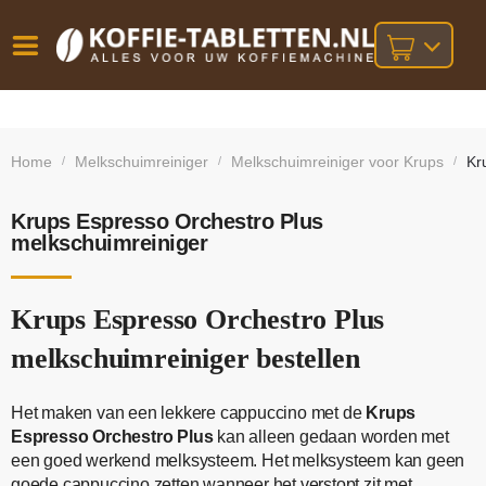
Vóór
Gratis
14 dagen
verzending
omruilgarantie!
16:00
Home
Melkschuimreiniger
Melkschuimreiniger voor Krups
Kr
/
/
/
bij orders
besteld,
volgende
boven
werkdag
€25,-
geleverd!
Krups Espresso Orchestro Plus
melkschuimreiniger
Krups Espresso Orchestro Plus
melkschuimreiniger bestellen
Het maken van een lekkere cappuccino met de
Krups
Espresso Orchestro Plus
kan alleen gedaan worden met
een goed werkend melksysteem. Het melksysteem kan geen
goede cappuccino zetten wanneer het verstopt zit met