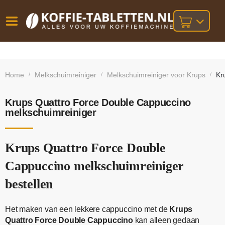
Vóór
Gratis
14 dagen
verzending
omruilgarantie!
16:00
Home
Melkschuimreiniger
Melkschuimreiniger voor Krups
Kr
/
/
/
bij orders
besteld,
volgende
boven
werkdag
€25,-
geleverd!
Krups Quattro Force Double Cappuccino
melkschuimreiniger
Krups Quattro Force Double
Cappuccino melkschuimreiniger
bestellen
Het maken van een lekkere cappuccino met de
Krups
Quattro Force Double Cappuccino
kan alleen gedaan