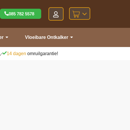
085 782 5578
er
Vloeibare Ontkalker
,-
14 dagen
omruilgarantie!