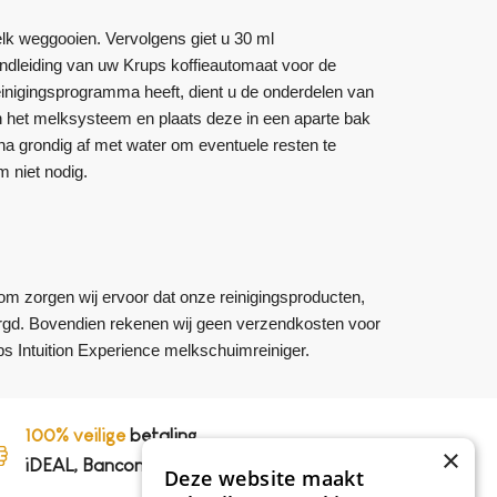
k weggooien. Vervolgens giet u 30 ml
andleiding van uw Krups koffieautomaat voor de
einigingsprogramma heeft, dient u de onderdelen van
 het melksysteem en plaats deze in een aparte bak
a grondig af met water om eventuele resten te
m niet nodig.
om zorgen wij ervoor dat onze reinigingsproducten,
orgd. Bovendien rekenen wij geen verzendkosten voor
ps Intuition Experience melkschuimreiniger.
100% veilige
betaling,
×
iDEAL, Bancontact en op rekening
Deze website maakt