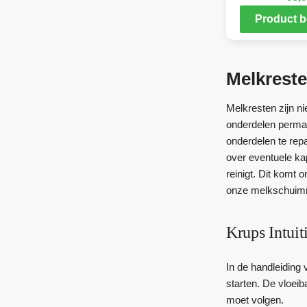
Product b
Melkreste
Melkresten zijn n
onderdelen perma
onderdelen te repa
over eventuele ka
reinigt. Dit komt
onze melkschuimr
Krups Intui
In de handleiding
starten. De vloeib
moet volgen.