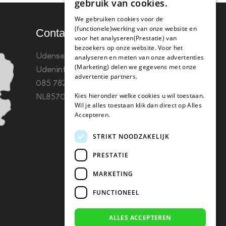
gebruik van cookies.
We gebruiken cookies voor de
(functionele)werking van onze website en
Contact
voor het analyseren(Prestatie) van
bezoekers op onze website. Voor het
Udenseweg 8B 5405 PA
analyseren en meten van onze advertenties
(Marketing) delen we gegevens met onze
Uden
info(@)koffie-tabletten.nl
Tel.
advertentie partners.
085 782 5578KvK 67529623 Btw:
Kies hieronder welke cookies u wil toestaan.
NL857053759B01
Wil je alles toestaan klik dan direct op Alles
Accepteren.
STRIKT NOODZAKELIJK
PRESTATIE
MARKETING
FUNCTIONEEL
ALLES ACCEPTEREN