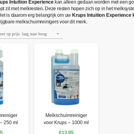
ups Intuition Experience
kan alleen gedaan worden met een g
t zit met melkresten. Deze resten hopen zich op in het melksys
et is daarom erg belangrijk om uw
Krups Intuition Experience 
rijgbare melkschuimreinigers voor dit merk.
reiniger
Melkschuimreiniger
– 250 ml
voor Krups – 1000 ml
95
€
13,95