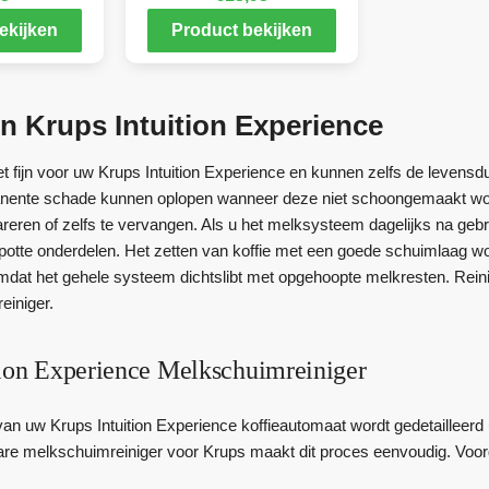
ekijken
Product bekijken
n Krups Intuition Experience
iet fijn voor uw Krups Intuition Experience en kunnen zelfs de leve
nente schade kunnen oplopen wanneer deze niet schoongemaakt worde
reren of zelfs te vervangen. Als u het melksysteem dagelijks na gebr
potte onderdelen. Het zetten van koffie met een goede schuimlaag wor
 omdat het gehele systeem dichtslibt met opgehoopte melkresten. Rein
einiger.
tion Experience Melkschuimreiniger
 van uw Krups Intuition Experience koffieautomaat wordt gedetailleerd
are melkschuimreiniger voor Krups maakt dit proces eenvoudig. Voorda