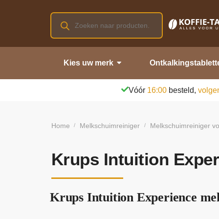
Kies uw merk
Ontkalkingstablett
Vóór
16:00
besteld,
volge
Home
Melkschuimreiniger
Melkschuimreiniger v
/
/
Krups Intuition Expe
Krups Intuition Experience mel