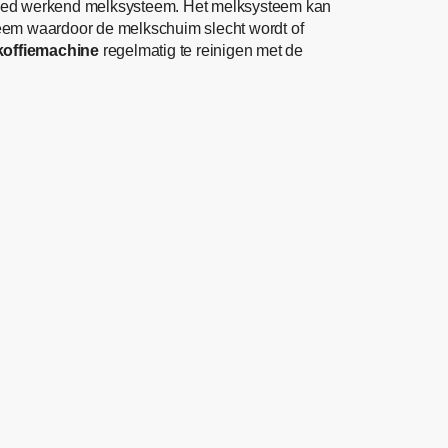
oed werkend melksysteem. Het melksysteem kan
teem waardoor de melkschuim slecht wordt of
koffiemachine
regelmatig te reinigen met de