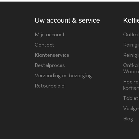
Uw account & service
Koffi
Mijn account
Ontkal
Contact
Reinig
Klantenservice
Reinig
Bestelproces
Ontkal
Waaro
Verzending en bezorging
Hoe re
Retourbeleid
koffie
Tablet
Veelge
Blog