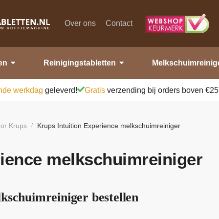
Over ons
Contact
en
Reinigingstabletten
Melkschuimreinig
nde werkdag
geleverd!
Gratis
verzending bij orders boven €25
oor Krups
Krups Intuition Experience melkschuimreiniger
/
rience melkschuimreiniger
kschuimreiniger bestellen