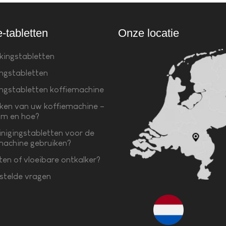
e-tabletten
Onze locatie
kingstabletten
ingstabletten
ingstabletten koffiemachine
ken van uw koffiemachine –
m en hoe?
inigingstabletten voor de
machine gebruiken?
ten of vloeibare ontkalker?
stelde vragen