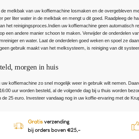
u de melkbak van uw koffiemachine losmaken en de overgebleven mel
r per liter water in de melkbak en mengt u dit goed. Raadpleeg de h
an het reinigingsproces.Indien uw koffiemachine geen automatisch r
p een andere manier schoon te maken. Verwijder de onderdelen van
reiniger en water. Laat de onderdelen goed weken en spoel ze daarn
 geen gebruik maakt van het melksysteem, is reiniging van dit systee
teld, morgen in huis
 u uw koffiemachine zo snel mogelijk weer in gebruik wilt nemen. Daar
16:00 uur worden besteld, al de volgende dag bij u thuis worden bez
n de 25 euro. Investeer vandaag nog in uw koffie-ervaring met de Kru
Gratis
verzending
bij orders boven €25,-