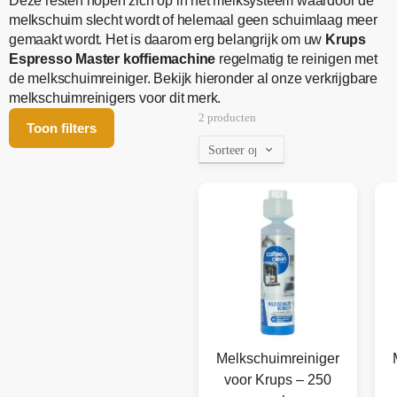
Deze resten hopen zich op in het melksysteem waardoor de
melkschuim slecht wordt of helemaal geen schuimlaag meer
gemaakt wordt. Het is daarom erg belangrijk om uw
Krups
Espresso Master koffiemachine
regelmatig te reinigen met
de melkschuimreiniger. Bekijk hieronder al onze verkrijgbare
melkschuimreinigers voor dit merk.
2 producten
Toon filters
Melkschuimreiniger
voor Krups – 250