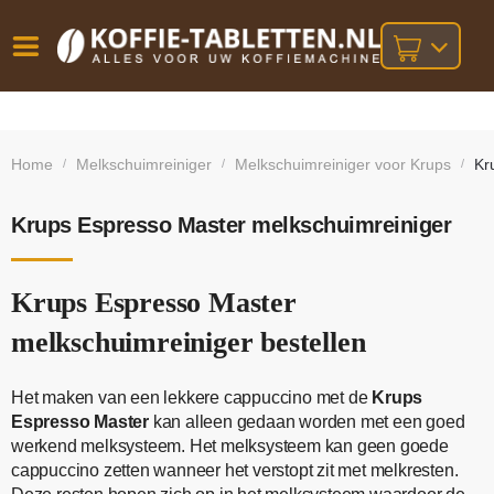
Vóór
Gratis
14 dagen
verzending
omruilgarantie!
16:00
Home
Melkschuimreiniger
Melkschuimreiniger voor Krups
Kr
/
/
/
bij orders
besteld,
volgende
boven
werkdag
€25,-
geleverd!
Krups Espresso Master melkschuimreiniger
Krups Espresso Master
melkschuimreiniger bestellen
Het maken van een lekkere cappuccino met de
Krups
Espresso Master
kan alleen gedaan worden met een goed
werkend melksysteem. Het melksysteem kan geen goede
cappuccino zetten wanneer het verstopt zit met melkresten.