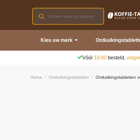
Kies uw merk
Ontkalkingstablett
Vóór
16:00
besteld,
volge
Home
Ontkalkingstabletten
Ontkalkingstabletten 
/
/