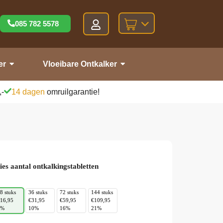
085 782 5578
er
Vloeibare Ontkalker
,-
14 dagen
omruilgarantie!
ies aantal ontkalkingstabletten
8 stuks
36 stuks
72 stuks
144 stuks
16,95
€31,95
€59,95
€109,95
5%
10%
16%
21%