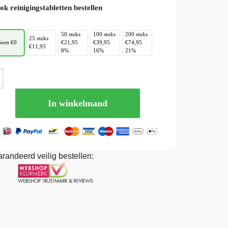
ok reinigingstabletten bestellen
50 stuks
100 stuks
200 stuks
25 stuks
een €0
€21,95
€39,95
€74,95
€11,95
8%
16%
21%
In winkelmand
randeerd veilig bestellen: