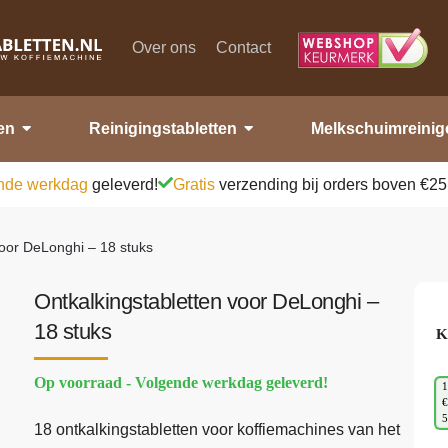
Over ons
Contact
en
Reinigingstabletten
Melkschuimreinig
nde werkdag
geleverd!
Gratis
verzending bij orders boven €25
voor DeLonghi – 18 stuks
Ontkalkingstabletten voor DeLonghi –
18 stuks
K
Op voorraad - Volgende werkdag geleverd!
1
€
18 ontkalkingstabletten voor koffiemachines van het