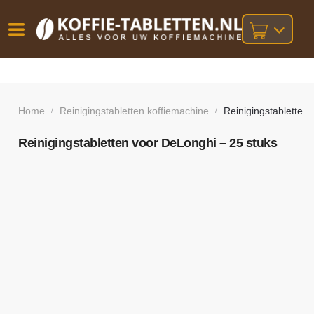
Vóór
Gratis
14 dagen
verzending
omruilgarantie!
16:00
bij orders
besteld,
Home
Reinigingstabletten koffiemachine
Reinigingstabletten
/
/
volgende
boven
werkdag
€25,-
geleverd!
Reinigingstabletten voor DeLonghi – 25 stuks