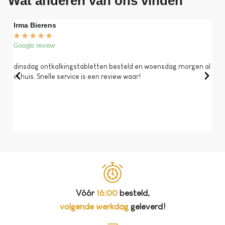
Wat anderen van ons vinden
Irma Bierens
Fri
★
★
★
★
★
★
Google review
Goog
dinsdag ontkalkingstabletten besteld en woensdag morgen al
Op 
in huis. Snelle service is een review waar!
een 
dat 
koff
bela
Vóór
16:00
besteld,
volgende werkdag
geleverd!