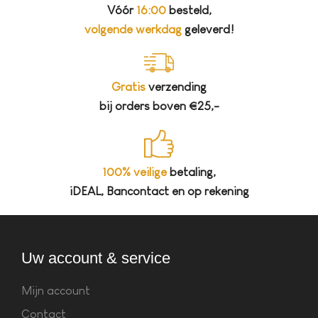
Vóór
16:00
besteld,
volgende werkdag
geleverd!
Gratis
verzending
bij orders boven €25,-
100% veilige
betaling,
iDEAL, Bancontact en op rekening
Uw account & service
Mijn account
Contact