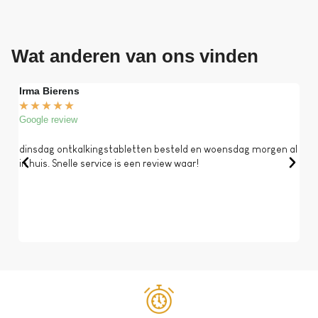
Wat anderen van ons vinden
Irma Bierens
Fri
★
★
★
★
★
★
Google review
Goog
dinsdag ontkalkingstabletten besteld en woensdag morgen al
Op 
in huis. Snelle service is een review waar!
een 
dat 
koff
bela