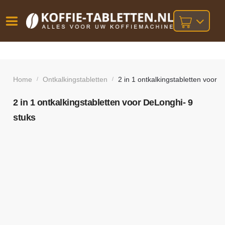
Vóór
Gratis
14 dagen
verzending
omruilgarantie!
16:00
bij orders
besteld,
Home
Ontkalkingstabletten
2 in 1 ontkalkingstabletten voor 
/
/
volgende
boven
werkdag
€25,-
geleverd!
2 in 1 ontkalkingstabletten voor DeLonghi- 9
stuks