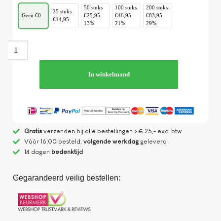
50 stuks
100 stuks
200 stuks
25 stuks
Geen €0
€25,95
€46,95
€83,95
€14,95
13%
21%
29%
In winkelmand
Gratis
verzenden bij alle bestellingen > € 25,- excl btw
Vòòr 16:00 besteld,
volgende werkdag
geleverd
14 dagen
bedenktijd
Gegarandeerd veilig bestellen: