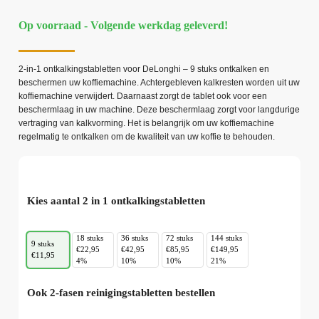
Op voorraad - Volgende werkdag geleverd!
2-in-1 ontkalkingstabletten voor DeLonghi – 9 stuks ontkalken en
beschermen uw koffiemachine. Achtergebleven kalkresten worden uit uw
koffiemachine verwijdert. Daarnaast zorgt de tablet ook voor een
beschermlaag in uw machine. Deze beschermlaag zorgt voor langdurige
vertraging van kalkvorming. Het is belangrijk om uw koffiemachine
regelmatig te ontkalken om de kwaliteit van uw koffie te behouden.
Kies aantal 2 in 1 ontkalkingstabletten
18 stuks
36 stuks
72 stuks
144 stuks
9 stuks
€22,95
€42,95
€85,95
€149,95
€11,95
4%
10%
10%
21%
Ook 2-fasen reinigingstabletten bestellen