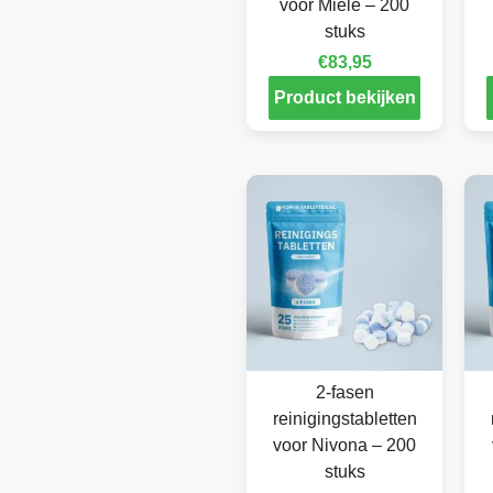
voor Miele – 200
stuks
€
83,95
Product bekijken
2-fasen
reinigingstabletten
voor Nivona – 200
stuks