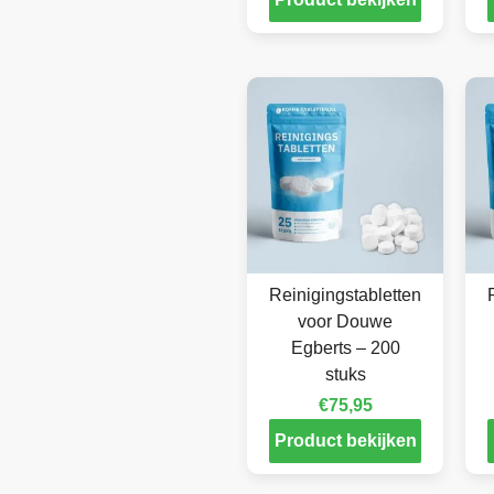
Reinigingstabletten
voor Douwe
Egberts – 200
stuks
€
75,95
Product bekijken