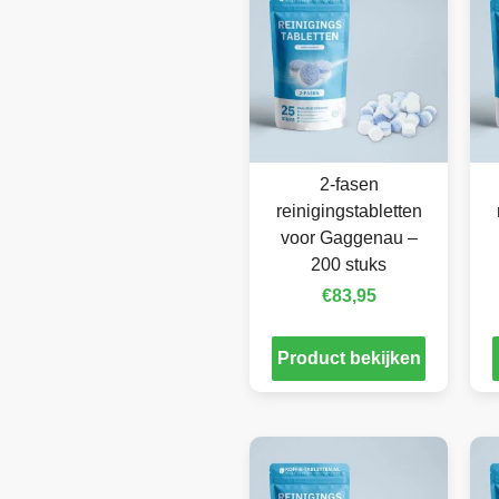
2-fasen
reinigingstabletten
voor Gaggenau –
200 stuks
€
83,95
Product bekijken