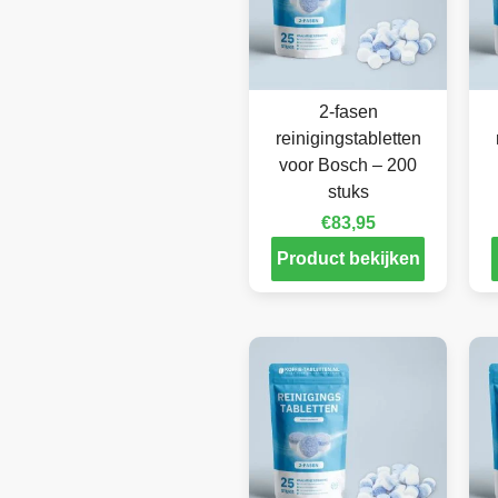
2-fasen
reinigingstabletten
voor Bosch – 200
stuks
€
83,95
Product bekijken