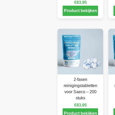
€
83,95
Product bekijken
2-fasen
reinigingstabletten
voor Saeco – 200
stuks
€
83,95
Product bekijken