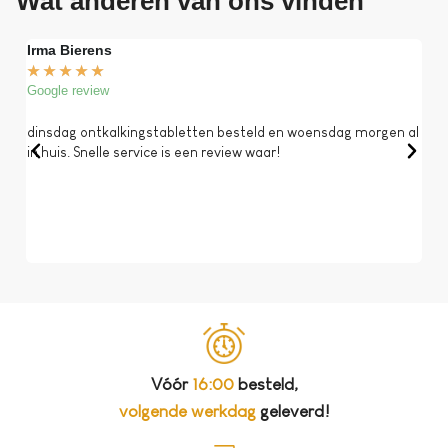
Wat anderen van ons vinden
Irma Bierens
Fri
★
★
★
★
★
★
Google review
Goog
dinsdag ontkalkingstabletten besteld en woensdag morgen al
Op 
in huis. Snelle service is een review waar!
een 
dat 
koff
bela
Vóór
16:00
besteld,
volgende werkdag
geleverd!