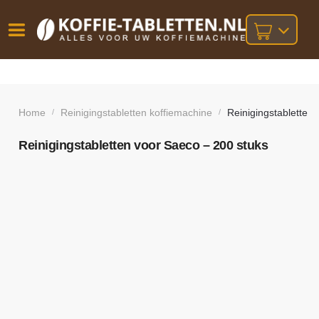
Vóór
Gratis
14 dagen
verzending
omruilgarantie!
16:00
bij orders
besteld,
Home
Reinigingstabletten koffiemachine
Reinigingstabletten
/
/
volgende
boven
werkdag
€25,-
geleverd!
Reinigingstabletten voor Saeco – 200 stuks