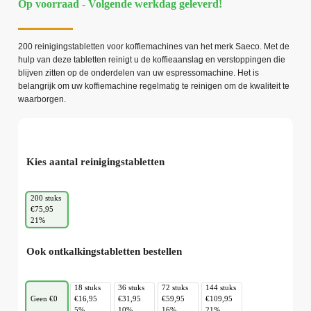
Op voorraad - Volgende werkdag geleverd!
200 reinigingstabletten voor koffiemachines van het merk Saeco. Met de
hulp van deze tabletten reinigt u de koffieaanslag en verstoppingen die
blijven zitten op de onderdelen van uw espressomachine. Het is
belangrijk om uw koffiemachine regelmatig te reinigen om de kwaliteit te
waarborgen.
Kies aantal reinigingstabletten
200 stuks
€75,95
21%
Ook ontkalkingstabletten bestellen
18 stuks
36 stuks
72 stuks
144 stuks
Geen €0
€16,95
€31,95
€59,95
€109,95
5%
10%
16%
21%