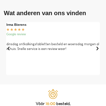
Wat anderen van ons vinden
Irma Bierens
Fri
★
★
★
★
★
★
Google review
Goog
dinsdag ontkalkingstabletten besteld en woensdag morgen al
Op 
in huis. Snelle service is een review waar!
een 
dat 
koff
bela
Vóór
16:00
besteld,