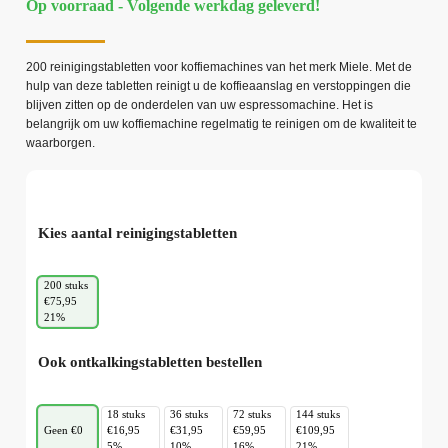
Op voorraad - Volgende werkdag geleverd!
200 reinigingstabletten voor koffiemachines van het merk Miele. Met de
hulp van deze tabletten reinigt u de koffieaanslag en verstoppingen die
blijven zitten op de onderdelen van uw espressomachine. Het is
belangrijk om uw koffiemachine regelmatig te reinigen om de kwaliteit te
waarborgen.
Kies aantal reinigingstabletten
200 stuks
€75,95
21%
Ook ontkalkingstabletten bestellen
18 stuks
36 stuks
72 stuks
144 stuks
Geen €0
€16,95
€31,95
€59,95
€109,95
5%
10%
16%
21%