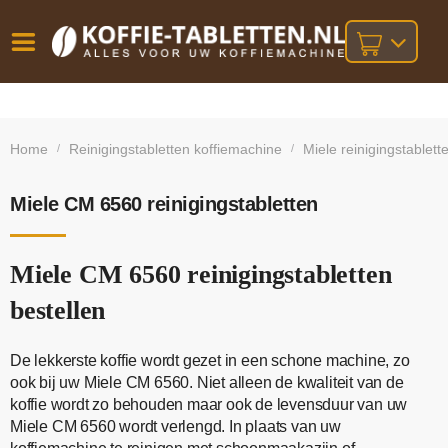
Vóór
Gratis
14 dagen
verzending
omruilgarantie!
16:00
Home
Reinigingstabletten koffiemachine
Miele reinigingstablett
/
/
bij orders
besteld,
volgende
boven
werkdag
€25,-
geleverd!
Miele CM 6560 reinigingstabletten
Miele CM 6560 reinigingstabletten
bestellen
De lekkerste koffie wordt gezet in een schone machine, zo
ook bij uw Miele CM 6560. Niet alleen de kwaliteit van de
koffie wordt zo behouden maar ook de levensduur van uw
Miele CM 6560 wordt verlengd. In plaats van uw