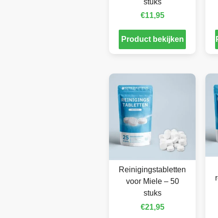
stuks
€
11,95
Product bekijken
Reinigingstabletten
voor Miele – 50
stuks
€
21,95