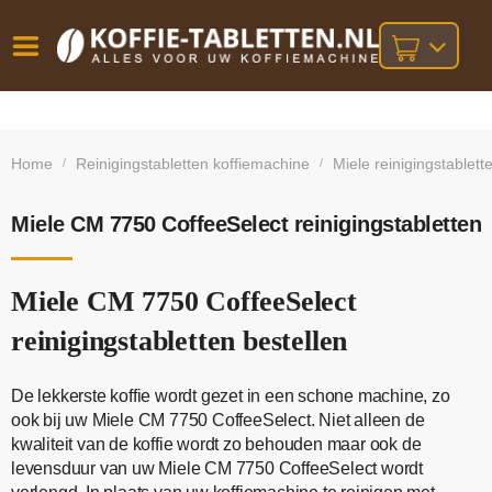
Vóór
Gratis
14 dagen
verzending
omruilgarantie!
16:00
Home
Reinigingstabletten koffiemachine
Miele reinigingstablett
/
/
bij orders
besteld,
volgende
boven
werkdag
€25,-
geleverd!
Miele CM 7750 CoffeeSelect reinigingstabletten
Miele CM 7750 CoffeeSelect
reinigingstabletten bestellen
De lekkerste koffie wordt gezet in een schone machine, zo
ook bij uw Miele CM 7750 CoffeeSelect. Niet alleen de
kwaliteit van de koffie wordt zo behouden maar ook de
levensduur van uw Miele CM 7750 CoffeeSelect wordt