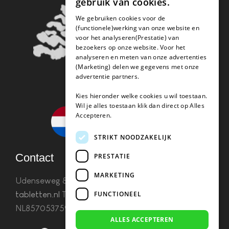
gebruik van cookies.
We gebruiken cookies voor de
(functionele)werking van onze website en
voor het analyseren(Prestatie) van
bezoekers op onze website. Voor het
analyseren en meten van onze advertenties
(Marketing) delen we gegevens met onze
advertentie partners.
Kies hieronder welke cookies u wil toestaan.
Wil je alles toestaan klik dan direct op Alles
Accepteren.
STRIKT NOODZAKELIJK
Contact
PRESTATIE
MARKETING
Udenseweg 8B 5405 PA Uden
info(@)koffie-
FUNCTIONEEL
tabletten.nl
Tel. 085 782 5578KvK 67529623 Btw:
NL857053759B01
ALLES ACCEPTEREN