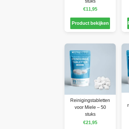
stuks
€
11,95
Product bekijken
Reinigingstabletten
voor Miele – 50
stuks
€
21,95