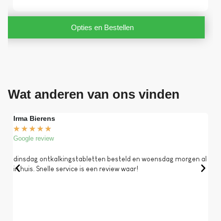
Opties en Bestellen
Wat anderen van ons vinden
Irma Bierens
Fri
★
★
★
★
★
★
Google review
Goog
dinsdag ontkalkingstabletten besteld en woensdag morgen al
Op 
in huis. Snelle service is een review waar!
een 
dat 
koff
bela