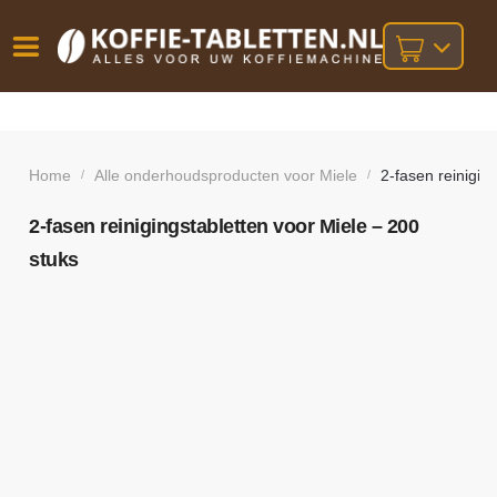
Vóór
Gratis
14 dagen
verzending
omruilgarantie!
16:00
bij orders
besteld,
Home
Alle onderhoudsproducten voor Miele
2-fasen reinigin
/
/
volgende
boven
werkdag
€25,-
geleverd!
2-fasen reinigingstabletten voor Miele – 200
stuks