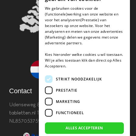
We gebruiken cookies voor de
(functionele)werking van onze website en
voor het analyseren(Prestatie) van
bezoekers op onze website. Voor het
analyseren en meten van onze advertenties
(Marketing) delen we gegevens met onze
advertentie partners.
Kies hieronder welke cookies u wil toestaan.
Wil je alles toestaan klik dan direct op Alles
Accepteren.
STRIKT NOODZAKELIJK
Contact
PRESTATIE
MARKETING
Udenseweg 8B 5405 PA Uden
info(@)koffie-
tabletten.nl
Tel. 085 782 5578KvK 67529623 Btw:
FUNCTIONEEL
NL857053759B01
ALLES ACCEPTEREN