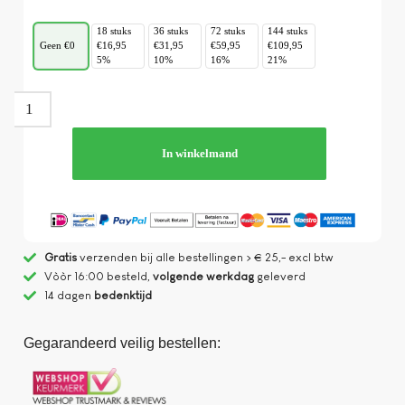
18 stuks
36 stuks
72 stuks
144 stuks
Geen €0
€16,95
€31,95
€59,95
€109,95
5%
10%
16%
21%
In winkelmand
Gratis
verzenden bij alle bestellingen > € 25,- excl btw
Vòòr 16:00 besteld,
volgende werkdag
geleverd
14 dagen
bedenktijd
Gegarandeerd veilig bestellen: