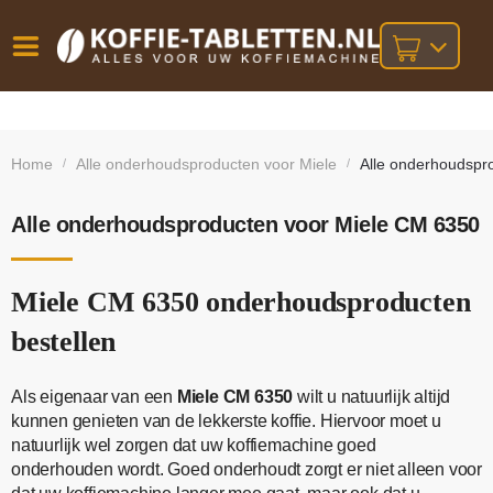
Vóór
Gratis
14 dagen
verzending
omruilgarantie!
16:00
Home
Alle onderhoudsproducten voor Miele
Alle onderhoudspr
/
/
bij orders
besteld,
volgende
boven
werkdag
€25,-
geleverd!
Alle onderhoudsproducten voor Miele CM 6350
Miele CM 6350 onderhoudsproducten
bestellen
Als eigenaar van een
Miele CM 6350
wilt u natuurlijk altijd
kunnen genieten van de lekkerste koffie. Hiervoor moet u
natuurlijk wel zorgen dat uw koffiemachine goed
onderhouden wordt. Goed onderhoudt zorgt er niet alleen voor