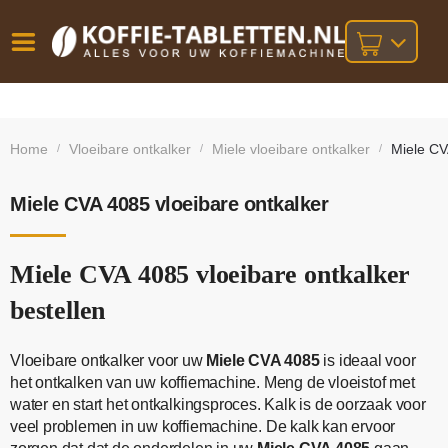
Vóór
Gratis
14 dagen
verzending
omruilgarantie!
16:00
Home
Vloeibare ontkalker
Miele vloeibare ontkalker
Miele CV
/
/
/
bij orders
besteld,
volgende
boven
werkdag
€25,-
geleverd!
Miele CVA 4085 vloeibare ontkalker
Miele CVA 4085 vloeibare ontkalker
bestellen
Vloeibare ontkalker voor uw
Miele CVA 4085
is ideaal voor
het ontkalken van uw koffiemachine. Meng de vloeistof met
water en start het ontkalkingsproces. Kalk is de oorzaak voor
veel problemen in uw koffiemachine. De kalk kan ervoor