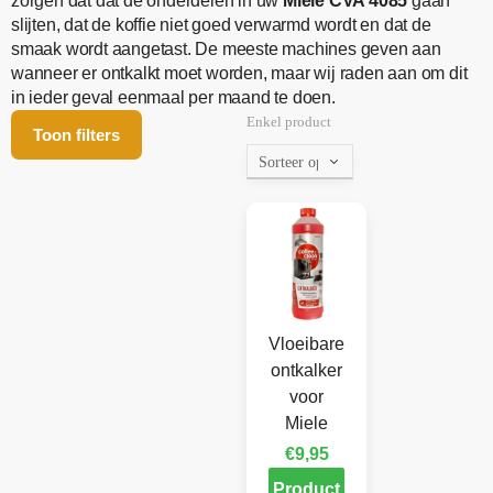
zorgen dat dat de onderdelen in uw
Miele CVA 4085
gaan
slijten, dat de koffie niet goed verwarmd wordt en dat de
smaak wordt aangetast. De meeste machines geven aan
wanneer er ontkalkt moet worden, maar wij raden aan om dit
in ieder geval eenmaal per maand te doen.
Enkel product
Toon filters
Vloeibare
ontkalker
voor
Miele
€
9,95
Product