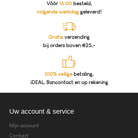
Vóór
16:00
besteld,
volgende werkdag
geleverd!
Gratis
verzending
bij orders boven €25,-
100% veilige
betaling,
iDEAL, Bancontact en op rekening
Uw account & service
Mijn account
Contact