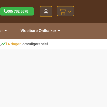
085 782 5578
er
Vloeibare Ontkalker
,-
14 dagen
omruilgarantie!