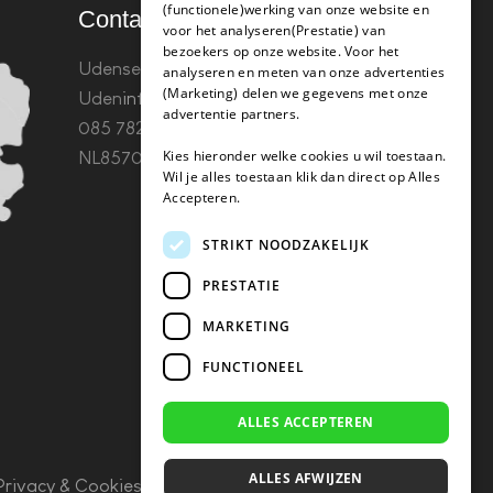
(functionele)werking van onze website en
Contact
voor het analyseren(Prestatie) van
bezoekers op onze website. Voor het
Udenseweg 8B 5405 PA
analyseren en meten van onze advertenties
(Marketing) delen we gegevens met onze
Uden
info(@)koffie-tabletten.nl
Tel.
advertentie partners.
085 782 5578KvK 67529623 Btw:
Kies hieronder welke cookies u wil toestaan.
NL857053759B01
Wil je alles toestaan klik dan direct op Alles
Accepteren.
STRIKT NOODZAKELIJK
PRESTATIE
MARKETING
FUNCTIONEEL
ALLES ACCEPTEREN
ALLES AFWIJZEN
Privacy & Cookies
–
Algemene Voorwaarden