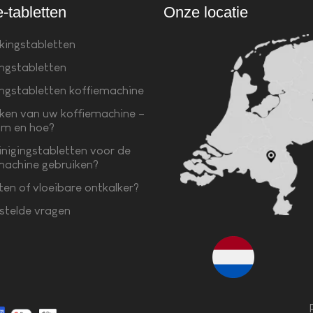
e-tabletten
Onze locatie
kingstabletten
ingstabletten
ingstabletten koffiemachine
ken van uw koffiemachine –
m en hoe?
inigingstabletten voor de
machine gebruiken?
ten of vloeibare ontkalker?
stelde vragen