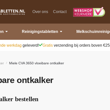
Over ons
Contact
en
Reinigingstabletten
Melkschuimreinig
nde werkdag
geleverd!
Gratis
verzending bij orders boven €25
ker
Miele CVA 3650 vloeibare ontkalker
/
bare ontkalker
lker bestellen