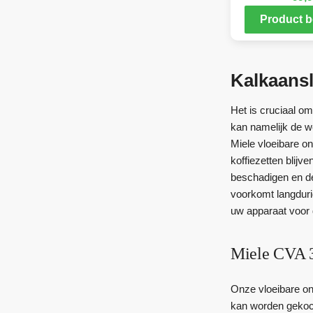
Product b
Kalkaansl
Het is cruciaal o
kan namelijk de w
Miele vloeibare on
koffiezetten blijv
beschadigen en de
voorkomt langdur
uw apparaat voor d
Miele CVA 
Onze vloeibare ont
kan worden gekoch