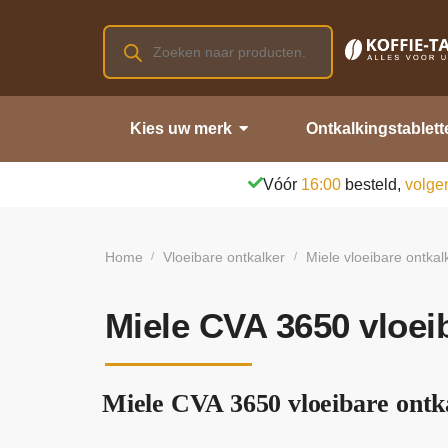
Kies uw merk
Ontkalkingstablett
Vóór
16:00
besteld,
volge
Home
Vloeibare ontkalker
Miele vloeibare ontkal
/
/
Miele CVA 3650 vloei
Miele CVA 3650 vloeibare ontka