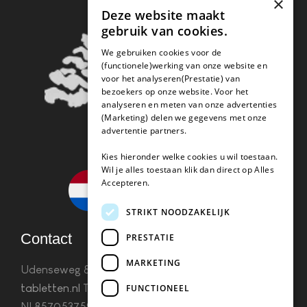
×
Deze website maakt
gebruik van cookies.
We gebruiken cookies voor de
(functionele)werking van onze website en
voor het analyseren(Prestatie) van
bezoekers op onze website. Voor het
analyseren en meten van onze advertenties
(Marketing) delen we gegevens met onze
advertentie partners.
Kies hieronder welke cookies u wil toestaan.
Wil je alles toestaan klik dan direct op Alles
Accepteren.
STRIKT NOODZAKELIJK
Contact
PRESTATIE
MARKETING
Udenseweg 8B 5405 PA Uden
info(@)koffie-
tabletten.nl
Tel. 085 782 5578KvK 67529623 Btw:
FUNCTIONEEL
NL857053759B01