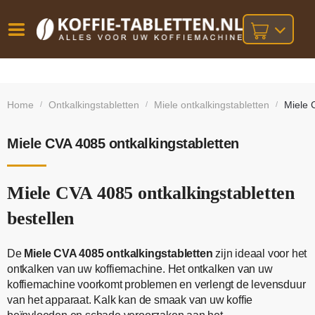
Vóór
Gratis
14 dagen
verzending
omruilgarantie!
16:00
Home
Ontkalkingstabletten
Miele ontkalkingstabletten
Miele 
/
/
/
bij orders
besteld,
volgende
boven
werkdag
€25,-
geleverd!
Miele CVA 4085 ontkalkingstabletten
Miele CVA 4085 ontkalkingstabletten
bestellen
De
Miele CVA 4085 ontkalkingstabletten
zijn ideaal voor het
ontkalken van uw koffiemachine. Het ontkalken van uw
koffiemachine voorkomt problemen en verlengt de levensduur
van het apparaat. Kalk kan de smaak van uw koffie