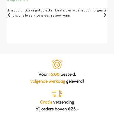
dinsdag ontkalkingstabletten besteld en woensdag morgen al
Op 
in huis. Snelle service is een review waar!
een 
dat 
koff
bela
Vóór
16:00
besteld,
volgende werkdag
geleverd!
Gratis
verzending
bij orders boven €25,-