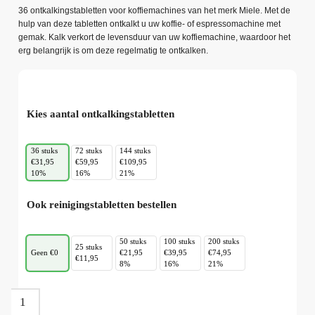
36 ontkalkingstabletten voor koffiemachines van het merk Miele. Met de
hulp van deze tabletten ontkalkt u uw koffie- of espressomachine met
gemak. Kalk verkort de levensduur van uw koffiemachine, waardoor het
erg belangrijk is om deze regelmatig te ontkalken.
Kies aantal ontkalkingstabletten
36 stuks
72 stuks
144 stuks
€31,95
€59,95
€109,95
10%
16%
21%
Ook reinigingstabletten bestellen
50 stuks
100 stuks
200 stuks
25 stuks
Geen €0
€21,95
€39,95
€74,95
€11,95
8%
16%
21%