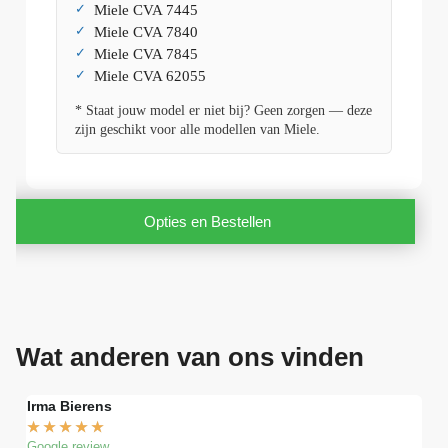
Miele CVA 7445
Miele CVA 7840
Miele CVA 7845
Miele CVA 62055
* Staat jouw model er niet bij? Geen zorgen — deze
zijn geschikt voor alle modellen van Miele.
Opties en Bestellen
Wat anderen van ons vinden
Irma Bierens
Fri
★
★
★
★
★
★
Google review
Goog