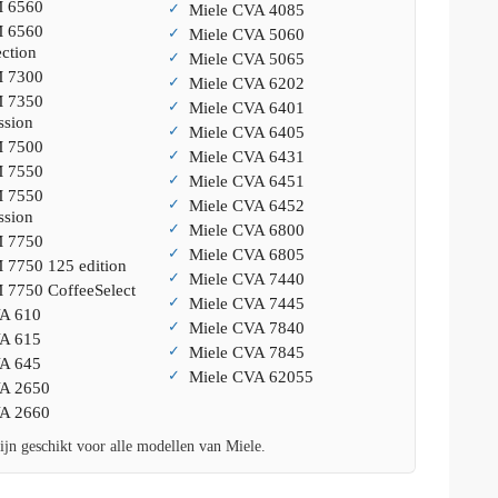
M 6560
Miele CVA 4085
M 6560
Miele CVA 5060
ction
Miele CVA 5065
M 7300
Miele CVA 6202
M 7350
Miele CVA 6401
ssion
Miele CVA 6405
M 7500
Miele CVA 6431
M 7550
Miele CVA 6451
M 7550
Miele CVA 6452
ssion
Miele CVA 6800
M 7750
Miele CVA 6805
 7750 125 edition
Miele CVA 7440
 7750 CoffeeSelect
Miele CVA 7445
A 610
Miele CVA 7840
A 615
Miele CVA 7845
A 645
Miele CVA 62055
VA 2650
VA 2660
ijn geschikt voor alle modellen van Miele.