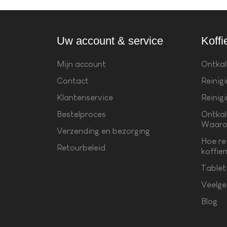
Uw account & service
Koffi
Mijn account
Ontkal
Contact
Reinig
Klantenservice
Reinig
Bestelproces
Ontkal
Waaro
Verzending en bezorging
Hoe re
Retourbeleid
koffie
Tablet
Veelge
Blog