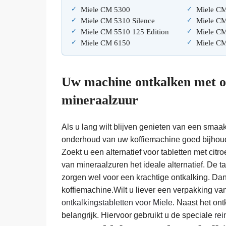
Miele CM 5300
Miele C
Miele CM 5310 Silence
Miele C
Miele CM 5510 125 Edition
Miele C
Miele CM 6150
Miele C
Uw machine ontkalken met on
mineraalzuur
Als u lang wilt blijven genieten van een smaakv
onderhoud van uw koffiemachine goed bijhoud.
Zoekt u een alternatief voor tabletten met cit
van mineraalzuren het ideale alternatief. De t
zorgen wel voor een krachtige ontkalking. Dank
koffiemachine.Wilt u liever een verpakking va
ontkalkingstabletten voor Miele
. Naast het on
belangrijk. Hiervoor gebruikt u de speciale
rei