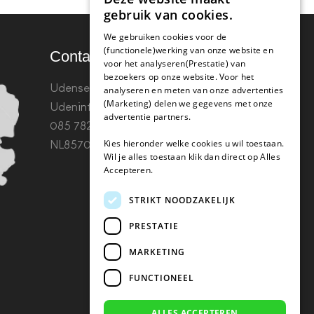
gebruik van cookies.
We gebruiken cookies voor de
(functionele)werking van onze website en
Contact
voor het analyseren(Prestatie) van
bezoekers op onze website. Voor het
Udenseweg 8B 5405 PA
analyseren en meten van onze advertenties
(Marketing) delen we gegevens met onze
Uden
info(@)koffie-tabletten.nl
Tel.
advertentie partners.
085 782 5578KvK 67529623 Btw:
Kies hieronder welke cookies u wil toestaan.
NL857053759B01
Wil je alles toestaan klik dan direct op Alles
Accepteren.
STRIKT NOODZAKELIJK
PRESTATIE
MARKETING
FUNCTIONEEL
ALLES ACCEPTEREN