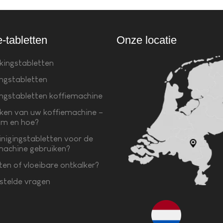
e-tabletten
Onze locatie
kingstabletten
ingstabletten
ingstabletten koffiemachine
ken van uw koffiemachine –
m en hoe?
inigingstabletten voor de
machine gebruiken?
ten of vloeibare ontkalker?
stelde vragen