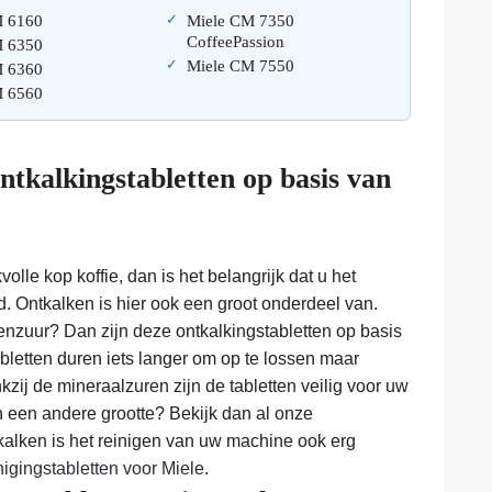
M 6160
Miele CM 7350
CoffeePassion
M 6350
Miele CM 7550
M 6360
M 6560
tkalkingstabletten op basis van
olle kop koffie, dan is het belangrijk dat u het
 Ontkalken is hier ook een groot onderdeel van.
roenzuur? Dan zijn deze ontkalkingstabletten op basis
abletten duren iets langer om op te lossen maar
zij de mineraalzuren zijn de tabletten veilig voor uw
n een andere grootte? Bekijk dan al onze
tkalken is het reinigen van uw machine ook erg
nigingstabletten voor Miele
.