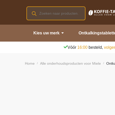
Kies uw merk
Ontkalkingstablett
Vóór
16:00
besteld,
volge
Home
Alle onderhoudsproducten voor Miele
Ontka
/
/