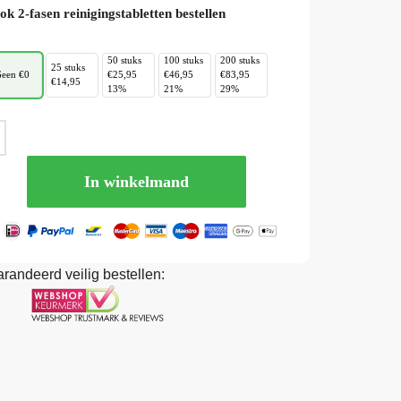
ok 2-fasen reinigingstabletten bestellen
50 stuks
100 stuks
200 stuks
25 stuks
een €0
€25,95
€46,95
€83,95
€14,95
13%
21%
29%
In winkelmand
randeerd veilig bestellen: