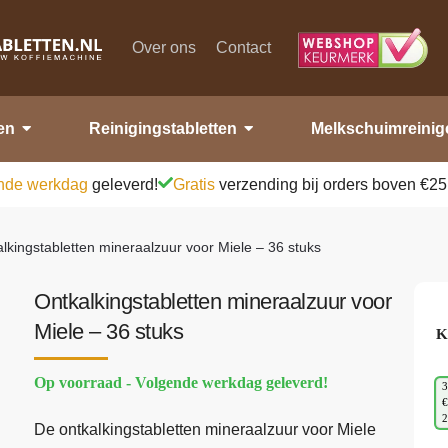
Over ons
Contact
en
Reinigingstabletten
Melkschuimreinig
nde werkdag
geleverd!
Gratis
verzending bij orders boven €25
lkingstabletten mineraalzuur voor Miele – 36 stuks
Ontkalkingstabletten mineraalzuur voor
Miele – 36 stuks
K
Op voorraad - Volgende werkdag geleverd!
3
€
De ontkalkingstabletten mineraalzuur voor Miele