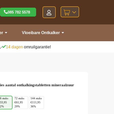
085 782 5578
er
Vloeibare Ontkalker
,-
14 dagen
omruilgarantie!
ies aantal ontkalkingstabletten mineraalzuur
6 stuks
72 stuks
144 stuks
33,95
€61,95
€111,95
22%
29%
36%