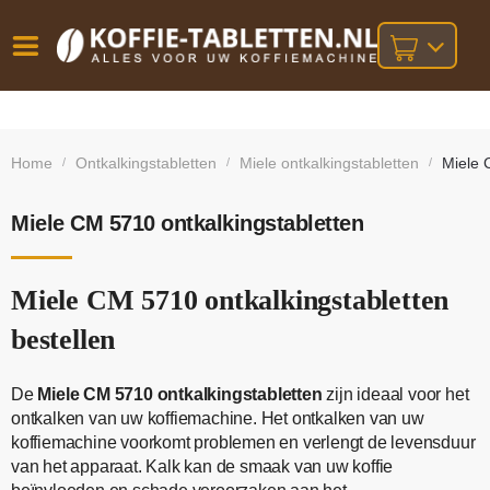
Vóór
Gratis
14 dagen
verzending
omruilgarantie!
16:00
Home
Ontkalkingstabletten
Miele ontkalkingstabletten
Miele 
/
/
/
bij orders
besteld,
volgende
boven
werkdag
€25,-
geleverd!
Miele CM 5710 ontkalkingstabletten
Miele CM 5710 ontkalkingstabletten
bestellen
De
Miele CM 5710 ontkalkingstabletten
zijn ideaal voor het
ontkalken van uw koffiemachine. Het ontkalken van uw
koffiemachine voorkomt problemen en verlengt de levensduur
van het apparaat. Kalk kan de smaak van uw koffie