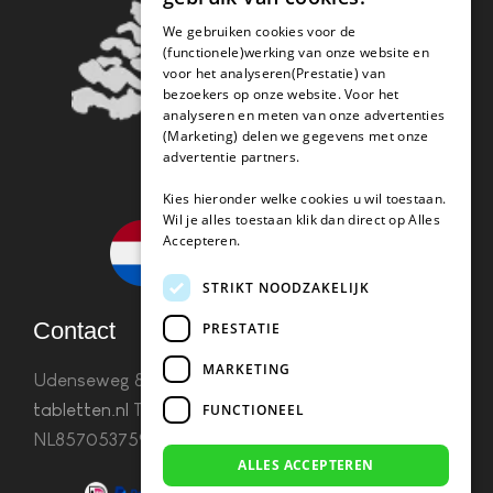
We gebruiken cookies voor de
(functionele)werking van onze website en
voor het analyseren(Prestatie) van
bezoekers op onze website. Voor het
analyseren en meten van onze advertenties
(Marketing) delen we gegevens met onze
advertentie partners.
Kies hieronder welke cookies u wil toestaan.
Wil je alles toestaan klik dan direct op Alles
Accepteren.
STRIKT NOODZAKELIJK
Contact
PRESTATIE
MARKETING
Udenseweg 8B 5405 PA Uden
info(@)koffie-
tabletten.nl
Tel. 085 782 5578KvK 67529623 Btw:
FUNCTIONEEL
NL857053759B01
ALLES ACCEPTEREN