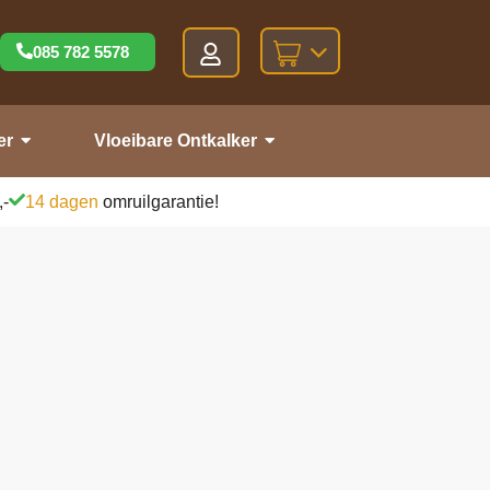
085 782 5578
er
Vloeibare Ontkalker
,-
14 dagen
omruilgarantie!