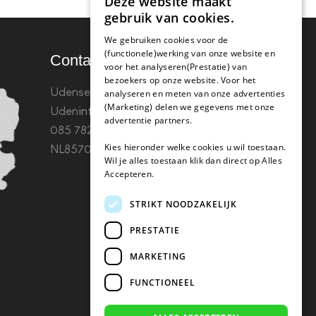
Deze website maakt
gebruik van cookies.
We gebruiken cookies voor de
(functionele)werking van onze website en
Contact
voor het analyseren(Prestatie) van
bezoekers op onze website. Voor het
Udenseweg 8B 5405 PA
analyseren en meten van onze advertenties
(Marketing) delen we gegevens met onze
Uden
info(@)koffie-tabletten.nl
Tel.
advertentie partners.
085 782 5578KvK 67529623 Btw:
Kies hieronder welke cookies u wil toestaan.
NL857053759B01
Wil je alles toestaan klik dan direct op Alles
Accepteren.
STRIKT NOODZAKELIJK
PRESTATIE
MARKETING
FUNCTIONEEL