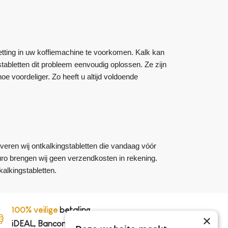
tting in uw koffiemachine te voorkomen. Kalk kan
abletten dit probleem eenvoudig oplossen. Ze zijn
oe voordeliger. Zo heeft u altijd voldoende
veren wij ontkalkingstabletten die vandaag vóór
euro brengen wij geen verzendkosten in rekening.
alkingstabletten.
100% veilige
betaling,
×
iDEAL, Bancontact en op rekening