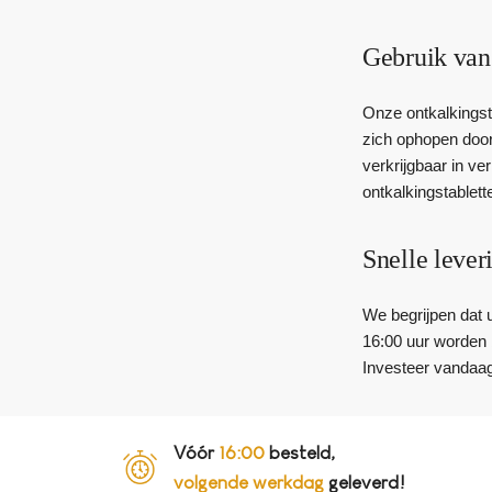
Gebruik van
Onze ontkalkingst
zich ophopen door
verkrijgbaar in ve
ontkalkingstablet
Snelle lever
We begrijpen dat 
16:00 uur worden b
Investeer vandaag
Vóór
16:00
besteld,
volgende werkdag
geleverd!