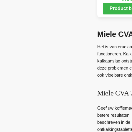
Product b
Miele CVA
Het is van crucia
functioneren. Kal
kalkaanslag ontst
deze problemen ee
ook vloeibare ont
Miele CVA 7
Geef uw koffiemac
betere resultaten
beschreven in de 
ontkalkingstablett