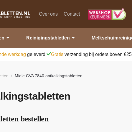
Over ons
Contact
en
Reinigingstabletten
Melkschuimreinig
nde werkdag
geleverd!
Gratis
verzending bij orders boven €25
etten
Miele CVA 7840 ontkalkingstabletten
/
lkingstabletten
etten bestellen