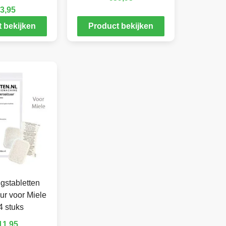
3,95
 bekijken
Product bekijken
gstabletten
ur voor Miele
4 stuks
11,95