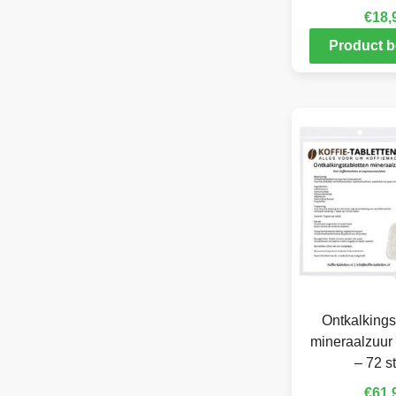
€
18,
Product b
Ontkalkings
mineraalzuur 
– 72 s
€
61,