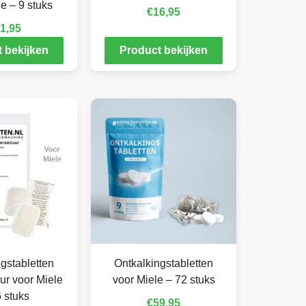
e – 9 stuks
€
16,95
1,95
 bekijken
Product bekijken
gstabletten
Ontkalkingstabletten
ur voor Miele
voor Miele – 72 stuks
 stuks
€
59,95