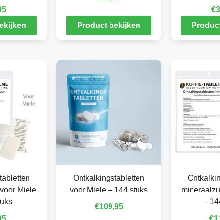
95
€
3
ekijken
Product bekijken
Product
tabletten
Ontkalkingstabletten
Ontkalkin
voor Miele
voor Miele – 144 stuks
mineraalzu
tuks
– 14
€
109,95
95
€
1