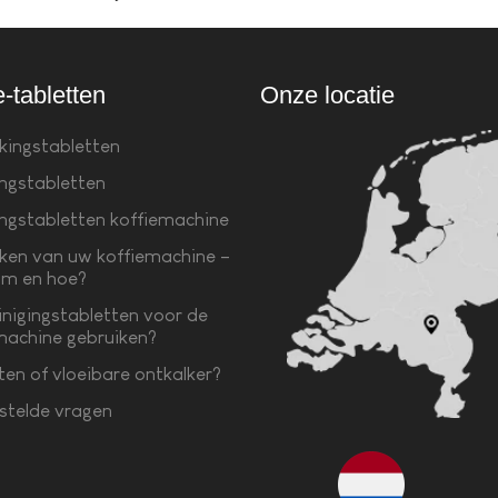
e-tabletten
Onze locatie
kingstabletten
ingstabletten
ingstabletten koffiemachine
ken van uw koffiemachine –
m en hoe?
inigingstabletten voor de
machine gebruiken?
ten of vloeibare ontkalker?
stelde vragen