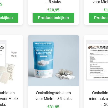
– 9 stuks
voor Miel
95
€
10,95
€
1
ekijken
Product bekijken
Product
tabletten
Ontkalkingstabletten
Ontkalkin
voor Miele
voor Miele – 36 stuks
mineraalzu
tuks
– 36
€
31,95