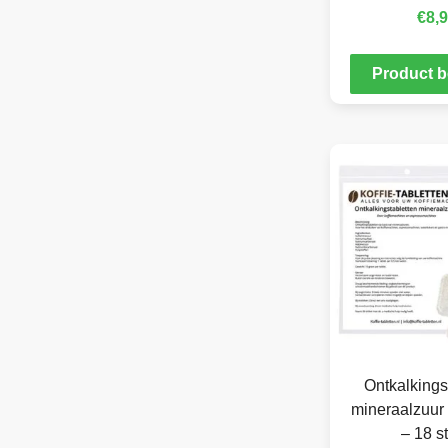
€
8,
Product b
Ontkalkings
mineraalzuur 
– 18 s