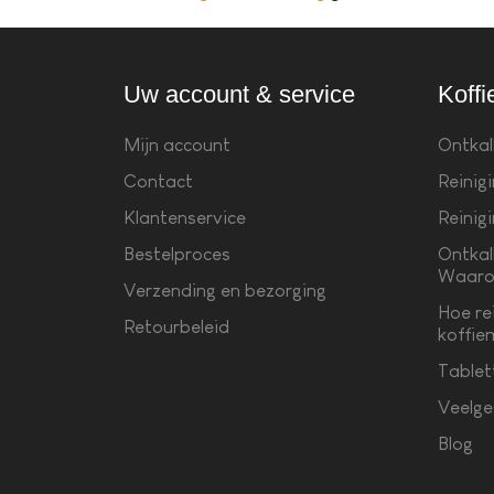
Uw account & service
Koffi
Mijn account
Ontkal
Contact
Reinig
Klantenservice
Reinig
Bestelproces
Ontkal
Waaro
Verzending en bezorging
Hoe re
Retourbeleid
koffie
Tablet
Veelge
Blog