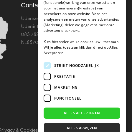
(functionele)werking van onze website en
Contact
voor het analyseren(Prestatie) van
bezoekers op onze website. Voor het
Udenseweg 8B 5405 PA
analyseren en meten van onze advertenties
(Marketing) delen we gegevens met onze
Uden
info(@)koffie-tabletten.nl
Tel.
advertentie partners.
085 782 5578KvK 67529623 Btw:
Kies hieronder welke cookies u wil toestaan.
NL857053759B01
Wil je alles toestaan klik dan direct op Alles
Accepteren.
STRIKT NOODZAKELIJK
PRESTATIE
MARKETING
FUNCTIONEEL
ALLES ACCEPTEREN
ALLES AFWIJZEN
Privacy & Cookies
–
Algemene Voorwaarden