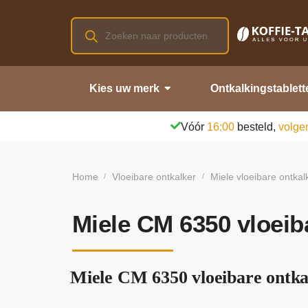
Kies uw merk
Ontkalkingstablett
Vóór
16:00
besteld,
volge
Home
Vloeibare ontkalker
Miele vloeibare ontkal
/
/
Miele CM 6350 vloeib
Miele CM 6350 vloeibare ontkal