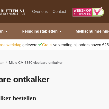
Over ons
Contact
en
Reinigingstabletten
Melkschuimreinig
nde werkdag
geleverd!
Gratis
verzending bij orders boven €25
ker
Miele CM 6350 vloeibare ontkalker
/
are ontkalker
ker bestellen