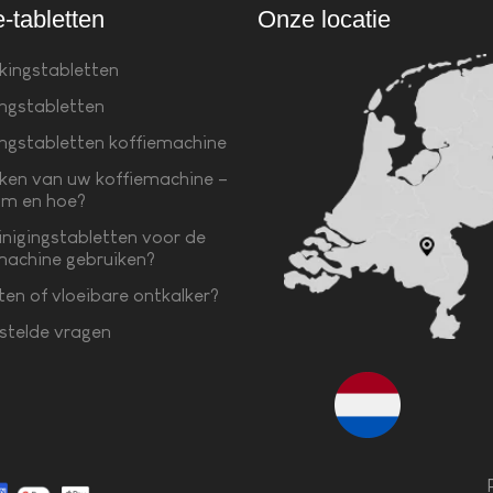
e-tabletten
Onze locatie
kingstabletten
ingstabletten
ingstabletten koffiemachine
ken van uw koffiemachine –
m en hoe?
inigingstabletten voor de
machine gebruiken?
ten of vloeibare ontkalker?
stelde vragen