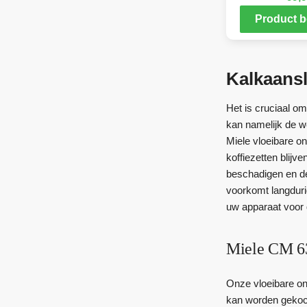
Product b
Kalkaansl
Het is cruciaal o
kan namelijk de w
Miele vloeibare on
koffiezetten blijv
beschadigen en de
voorkomt langdur
uw apparaat voor d
Miele CM 6
Onze vloeibare ont
kan worden gekoch