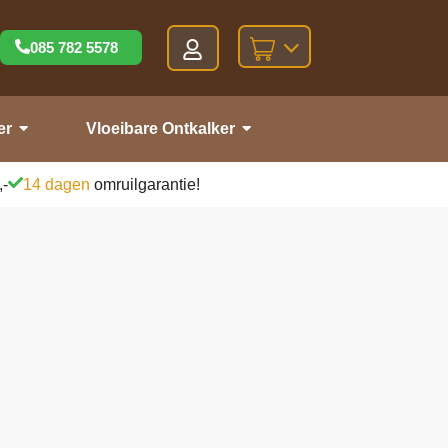
085 782 5578
er
Vloeibare Ontkalker
,-
14 dagen
omruilgarantie!