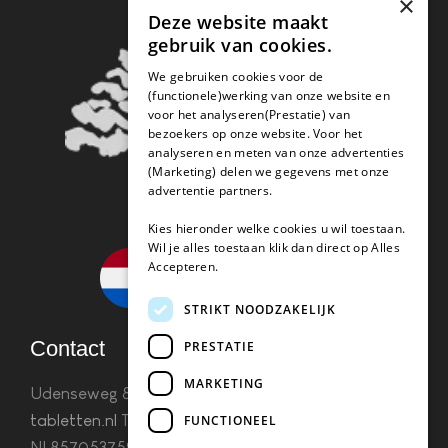
×
Deze website maakt
gebruik van cookies.
We gebruiken cookies voor de
(functionele)werking van onze website en
voor het analyseren(Prestatie) van
bezoekers op onze website. Voor het
analyseren en meten van onze advertenties
(Marketing) delen we gegevens met onze
advertentie partners.
Kies hieronder welke cookies u wil toestaan.
Wil je alles toestaan klik dan direct op Alles
Accepteren.
STRIKT NOODZAKELIJK
Contact
PRESTATIE
MARKETING
Udenseweg 8B 5405 PA Uden
info(@)koffie-
tabletten.nl
Tel. 085 782 5578KvK 67529623 Btw:
FUNCTIONEEL
NL857053759B01