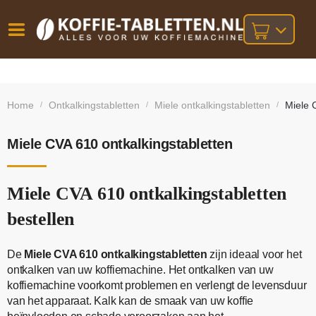
Vóór
Gratis
14 dagen
verzending
omruilgarantie!
16:00
Home
Ontkalkingstabletten
Miele ontkalkingstabletten
Miele 
/
/
/
bij orders
besteld,
volgende
boven
werkdag
€25,-
geleverd!
Miele CVA 610 ontkalkingstabletten
Miele CVA 610 ontkalkingstabletten
bestellen
De
Miele CVA 610 ontkalkingstabletten
zijn ideaal voor het
ontkalken van uw koffiemachine. Het ontkalken van uw
koffiemachine voorkomt problemen en verlengt de levensduur
van het apparaat. Kalk kan de smaak van uw koffie