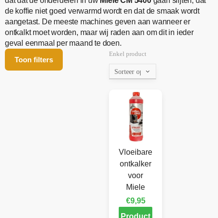
dat dat de onderdelen in uw
Miele CM 5400
gaan slijten, dat
de koffie niet goed verwarmd wordt en dat de smaak wordt
aangetast. De meeste machines geven aan wanneer er
ontkalkt moet worden, maar wij raden aan om dit in ieder
geval eenmaal per maand te doen.
Enkel product
Toon filters
Vloeibare
ontkalker
voor
Miele
€
9,95
Product