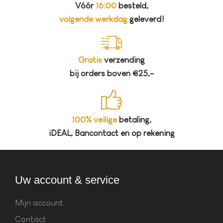
Vóór
16:00
besteld,
volgende werkdag
geleverd!
Gratis
verzending
bij orders boven €25,-
100% veilige
betaling,
iDEAL, Bancontact en op rekening
Uw account & service
Mijn account
Contact