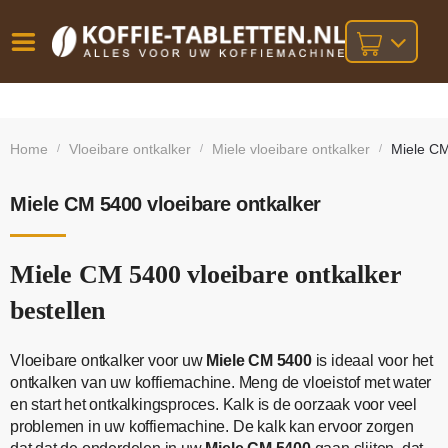
Vóór
Gratis
14 dagen
verzending
omruilgarantie!
16:00
Home
Vloeibare ontkalker
Miele vloeibare ontkalker
Miele CM
/
/
/
bij orders
besteld,
volgende
boven
werkdag
€25,-
geleverd!
Miele CM 5400 vloeibare ontkalker
Miele CM 5400 vloeibare ontkalker
bestellen
Vloeibare ontkalker voor uw
Miele CM 5400
is ideaal voor het
ontkalken van uw koffiemachine. Meng de vloeistof met water
en start het ontkalkingsproces. Kalk is de oorzaak voor veel
problemen in uw koffiemachine. De kalk kan ervoor zorgen