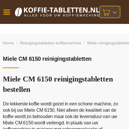
Vóór
Gratis
14 dagen
verzending
omruilgarantie!
16:00
Home
Reinigingstabletten koffiemachine
Miele reinigingstablett
/
/
bij orders
besteld,
volgende
boven
werkdag
€25,-
geleverd!
Miele CM 6150 reinigingstabletten
Miele CM 6150 reinigingstabletten
bestellen
De lekkerste koffie wordt gezet in een schone machine, zo
ook bij uw Miele CM 6150. Niet alleen de kwaliteit van de
koffie wordt zo behouden maar ook de levensduur van uw
Miele CM 6150 wordt verlengd. In plaats van uw