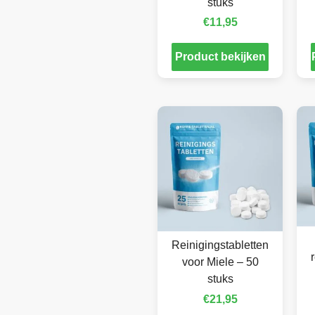
stuks
€
11,95
Product bekijken
Reinigingstabletten
voor Miele – 50
stuks
€
21,95