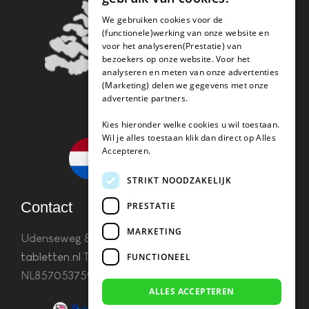
We gebruiken cookies voor de
(functionele)werking van onze website en
voor het analyseren(Prestatie) van
bezoekers op onze website. Voor het
analyseren en meten van onze advertenties
(Marketing) delen we gegevens met onze
advertentie partners.
Kies hieronder welke cookies u wil toestaan.
Wil je alles toestaan klik dan direct op Alles
Accepteren.
STRIKT NOODZAKELIJK
Contact
PRESTATIE
MARKETING
Udenseweg 8B 5405 PA Uden
info(@)koffie-
tabletten.nl
Tel. 085 782 5578KvK 67529623 Btw:
FUNCTIONEEL
NL857053759B01
ALLES ACCEPTEREN