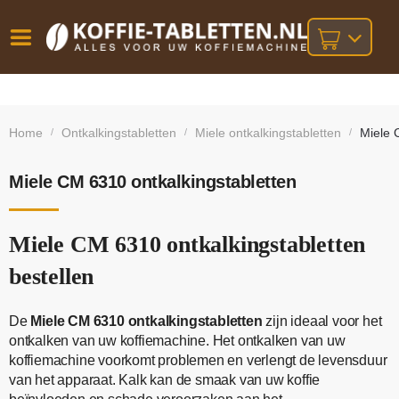
Vóór
Gratis
14 dagen
verzending
omruilgarantie!
16:00
Home
Ontkalkingstabletten
Miele ontkalkingstabletten
Miele 
/
/
/
bij orders
besteld,
volgende
boven
werkdag
€25,-
geleverd!
Miele CM 6310 ontkalkingstabletten
Miele CM 6310 ontkalkingstabletten
bestellen
De
Miele CM 6310 ontkalkingstabletten
zijn ideaal voor het
ontkalken van uw koffiemachine. Het ontkalken van uw
koffiemachine voorkomt problemen en verlengt de levensduur
van het apparaat. Kalk kan de smaak van uw koffie