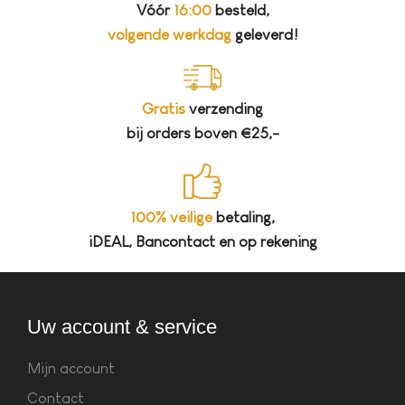
Vóór
16:00
besteld,
volgende werkdag
geleverd!
Gratis
verzending
bij orders boven €25,-
100% veilige
betaling,
iDEAL, Bancontact en op rekening
Uw account & service
Mijn account
Contact