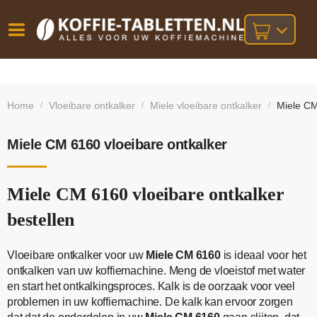
Vóór
Gratis
14 dagen
verzending
omruilgarantie!
16:00
Home
Vloeibare ontkalker
Miele vloeibare ontkalker
Miele CM
/
/
/
bij orders
besteld,
volgende
boven
werkdag
€25,-
geleverd!
Miele CM 6160 vloeibare ontkalker
Miele CM 6160 vloeibare ontkalker
bestellen
Vloeibare ontkalker voor uw
Miele CM 6160
is ideaal voor het
ontkalken van uw koffiemachine. Meng de vloeistof met water
en start het ontkalkingsproces. Kalk is de oorzaak voor veel
problemen in uw koffiemachine. De kalk kan ervoor zorgen