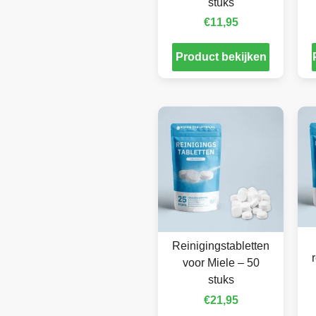
stuks
€
11,95
Product bekijken
Reinigingstabletten
voor Miele – 50
stuks
€
21,95