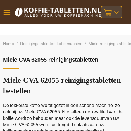
Vóór
Gratis
14 dagen
verzending
omruilgarantie!
16:00
Home
Reinigingstabletten koffiemachine
Miele reinigingstablett
/
/
bij orders
besteld,
volgende
boven
werkdag
€25,-
geleverd!
Miele CVA 62055 reinigingstabletten
Miele CVA 62055 reinigingstabletten
bestellen
De lekkerste koffie wordt gezet in een schone machine, zo
ook bij uw Miele CVA 62055. Niet alleen de kwaliteit van de
koffie wordt zo behouden maar ook de levensduur van uw
Miele CVA 62055 wordt verlengd. In plaats van uw